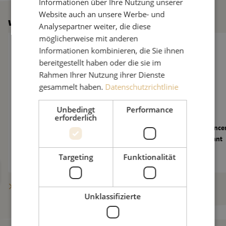
Informationen über Ihre Nutzung unserer
Website auch an unsere Werbe- und
Weitere Neuigkeiten
Analysepartner weiter, die diese
Der Glasfasermarkt steht weiterhin unter Druck: 10 neue Frage
Maunt begrüßt Vincen
möglicherweise mit anderen
Informationen kombinieren, die Sie ihnen
bereitgestellt haben oder die sie im
Rahmen Ihrer Nutzung ihrer Dienste
gesammelt haben.
Datenschutzrichtlinie
Unbedingt
Performance
erforderlich
Der Glasfasermarkt steht weiterhin unter
Maunt begrüßt Vincen
Druck: 10 neue Fragen an Maarten
Technical Consultant
Verbunt
Targeting
Funktionalität
Mehr Beiträge anzeigen
Unklassifizierte