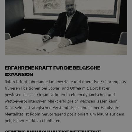
gegründet
Die Ernennung von Robin Willems zum Country Manager Belgien
ist ein wichtiger Schritt in der internationalen Wachstumsstrategie
von Maunt. Vom neuen Büro in Herentals (Belgien) aus wird sich
Robin Willems auf die Stärkung der Kundenbeziehungen und das
Angebot innovativer Faserlösungen konzentrieren, die perfekt auf
die lokale Marktnachfrage abgestimmt sind.
Lesezeit:
1
min.
Erfahrene Kraft für die belgische
Expansion
Robin bringt jahrelange kommerzielle und operative Erfahrung aus
früheren Positionen bei Solvari und Offrea mit. Dort hat er
bewiesen, dass er Organisationen in einem dynamischen und
wettbewerbsintensiven Markt erfolgreich wachsen lassen kann.
Dank seines strategischen Verständnisses und seiner Hands-on-
Mentalität ist Robin hervorragend positioniert, um Maunt auf dem
belgischen Markt zu etablieren.