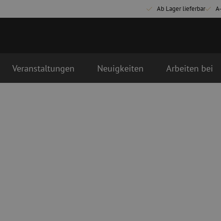
Ab Lager lieferbar
A
Veranstaltungen
Neuigkeiten
Arbeiten bei
Glasfaser Anschlussmaterialien
Glasfaser Pat
Pigtails
Singlemode Pa
Adapter
Multimode OM
Spleißmaterial
Multimode OM
Spleißzubehör
Simplex
Glasfaser Werkzeug
Glasfaser Re
Abmanteln
Trockenreinig
Schneidzangen
Flüssigreinigu
erbinder
Crimpzangen
Reinigungszub