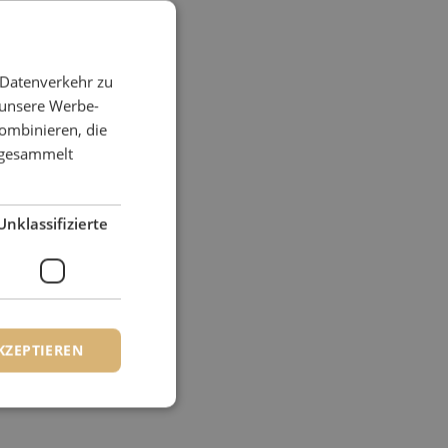
 Datenverkehr zu
 unsere Werbe-
ombinieren, die
e gesammelt
Unklassifizierte
KZEPTIEREN
zierte