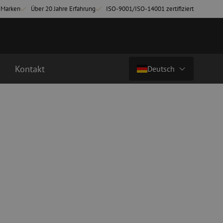
-Marken
Über 20 Jahre Erfahrung
ISO-9001/ISO-14001 zertifiziert
Kontakt
Deutsch
Land/Sprache
chkabel
Glasfaser Breakoutkabel
tchkabel
Singlemode Breakoutkabel
Nederlands (NL)
3 Patchkabel
4 Patchkabel
Nederlands (BE)
English
inigung
Glasfaser Spleißgeräte
Français
ung
Spleißgerät
Deutsch
ng
Spleißgerät Zubehör
ehör
Cleaver/Faserschneider