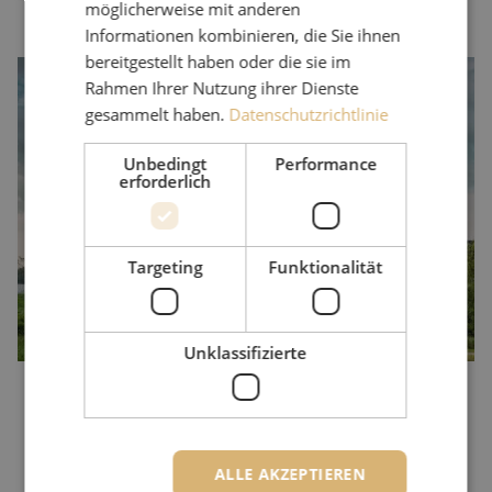
möglicherweise mit anderen
Informationen kombinieren, die Sie ihnen
bereitgestellt haben oder die sie im
Es geht um die Verfügbarkeit
Rahmen Ihrer Nutzung ihrer Dienste
Ein Colocation-Rechenzentrum ist ein großes Gebäude mit viel
gesammelt haben.
Datenschutzrichtlinie
Platz für seine Kunden. Es verfügt auch über einen separaten Raum,
in dem alle Verbindungen der verschiedenen Betreiber
Unbedingt
Performance
erforderlich
zusammenlaufen. Von diesem Carrier-/Meet-Me-Raum aus wird bei
Bedarf eine Infrastruktur zu den Equipment-Racks des Kunden
aufgebaut. Maunt liefert alle Produkte für die Realisierung dieser
hochwertigen und wichtigen Verbindungen.
Targeting
Funktionalität
Unklassifizierte
ALLE AKZEPTIEREN