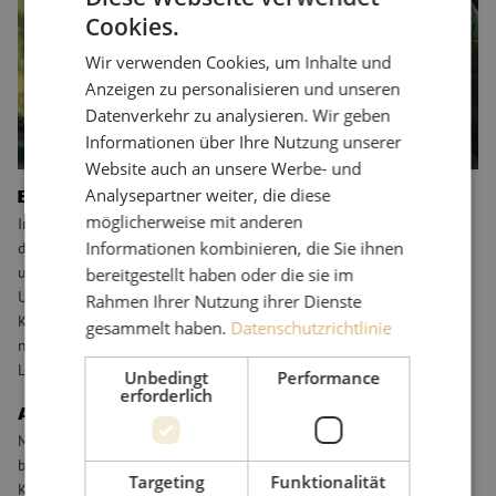
eine ununterbrochene Kommunikation für eine schnelle
Cookies.
Informationsübertragung unerlässlich ist. Ob es sich um Glasfaser-
oder RF-Netzwerke handelt, Maunt bietet maßgeschneiderte,
Wir verwenden Cookies, um Inhalte und
hochwertige Komponenten für verschiedene Anwendungen. Unsere
Anzeigen zu personalisieren und unseren
Komponenten stärken Ihr Netzwerk und können auf vielfältige
Datenverkehr zu analysieren. Wir geben
Weise eingesetzt werden.
Informationen über Ihre Nutzung unserer
Website auch an unsere Werbe- und
Analysepartner weiter, die diese
Betrieb
möglicherweise mit anderen
Im Verteidigungsbereich werden viele Übungen in Gebieten
durchgeführt, in denen feste Verbindungen nicht immer verfügbar
Informationen kombinieren, die Sie ihnen
und möglich sind. Die RF-Technologie bietet hier oft die Lösung.
bereitgestellt haben oder die sie im
Um diese Technologie optimal nutzen zu können, ist eine robuste
Rahmen Ihrer Nutzung ihrer Dienste
Kommunikationsinfrastruktur von entscheidender Bedeutung. Je
gesammelt haben.
Datenschutzrichtlinie
nach Situation kann auch der Einsatz von Glasfaserkabeln eine
Lösung sein. Zum Beispiel für Einsätze jenseits der Landesgrenzen.
Unbedingt
Performance
erforderlich
Anwendungen
Maunt liefert fortschrittliche Komponenten, die speziell für eine
breite Palette von C5ISR-Anwendungen entwickelt wurden. Diese
Targeting
Funktionalität
Komponenten sind besonders für militärische Luft-, Land- und