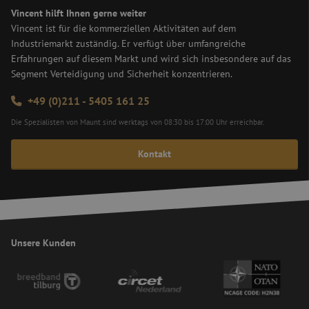
werden.
Vincent hilft Ihnen gerne weiter
Name
Anbieter
/
Domäne
Ablaufdatum
Be
Vincent ist für die kommerziellen Aktivitäten auf dem
Industriemarkt zuständig. Er verfügt über umfangreiche
zfccn
Sitzung
Di
Zoho
ve
pagesense-
Erfahrungen auf diesem Markt und wird sich insbesondere auf das
Ei
collect.zoho.eu
Segment Verteidigung und Sicherheit konzentrieren.
Fo
We
di
+49 (0)211 - 5405 161 25
Be
ve
Die Spezialisten von Maunt sind werktags von 08:30 bis 17:00 Uhr erreichbar.
(C
Fo
ve
Kontakt
__cf_bm
29 Minuten
Di
Cloudflare Inc.
59 Sekunden
ve
.linkedin.com
Me
un
di
um
di
zu
Unsere Kunden
PHPSESSID
Sitzung
Co
PHP.net
Google-
An
www.maunt.de
Datenschutzerklärung
wi
Sp
ei
di
Be