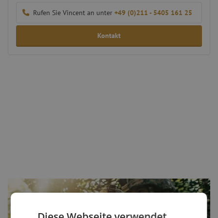
Rufen Sie Vincent an unter
+49 (0)211 - 5405 161 25
Kontakt
Konnektivität auf dem Verteidigungsmarkt
Konnektivität spielt auf dem Verteidigungsmarkt eine
entscheidende Rolle, insbesondere in den operativen Bereichen, wo
Diese Webseite verwendet