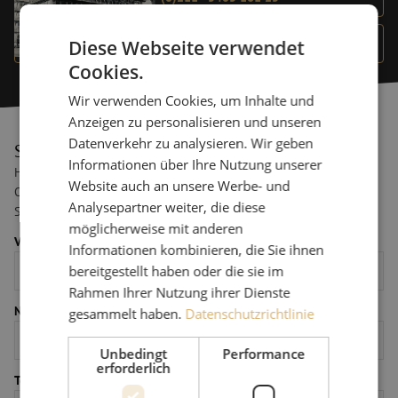
info@maunt.de
Diese Webseite verwendet
Cookies.
Wir verwenden Cookies, um Inhalte und
Anzeigen zu personalisieren und unseren
Datenverkehr zu analysieren. Wir geben
Senden Sie uns eine Nachricht
Informationen über Ihre Nutzung unserer
Haben Sie eine (technische) Frage für die Spezialisten von Maunt?
Website auch an unsere Werbe- und
Oder können wir Ihnen mit einem Angebot weiterhelfen? Senden
Analysepartner weiter, die diese
Sie uns eine Nachricht über das untenstehende Kontaktformular.
möglicherweise mit anderen
Vorname *
Nachname *
Informationen kombinieren, die Sie ihnen
bereitgestellt haben oder die sie im
Rahmen Ihrer Nutzung ihrer Dienste
Name des Unternehmens
gesammelt haben.
Datenschutzrichtlinie
Unbedingt
Performance
erforderlich
Telefonnummer *