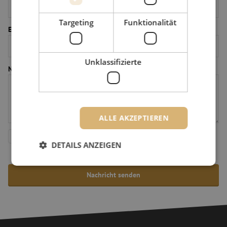
Targeting
Funktionalität
E-Mail-Adresse *
Unklassifizierte
Nachricht *
ALLE AKZEPTIEREN
Ich stimme der
Datenschutzerklärung
und den
Allgemeinen
Geschäftsbedingungen
von Maunt sowie der Verarbeitung
DETAILS ANZEIGEN
meiner Daten zu.
Unbedingt erforderlich
Performance
Targeting
Funktionalität
Unklassifizierte
Unbedingt erforderliche Cookies ermöglichen