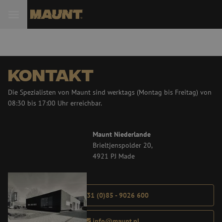
 Sie
Kontakt
Die Spezialisten von Maunt sind werktags (Montag bis Freitag) von
08:30 bis 17:00 Uhr erreichbar.
Maunt Niederlande
Brieltjenspolder 20,
4921 PJ Made
+31 (0)85 - 9026 600
info@maunt.nl