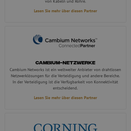
von Kabeln und Rohre.
di
Be
Lesen Sie mehr über diesen Partner
ve
No
si
ge
un
Cambium-Netzwerke
ve
di
gu
di
An
Be
Se
Cambium-Netzwerke
LS_CSRF_TOKEN
Sitzung
Di
Zoho Corporation
Cambium Networks ist ein weltweiter Anbieter von drahtlosen
ve
salesiq.zoho.eu
Re
Netzwerklösungen für die Verteidigung und andere Bereiche.
An
In der Verteidigung ist die Verfügbarkeit von Konnektivität
st
Ei
entscheidend.
Fo
We
Lesen Sie mehr über diesen Partner
ei
ge
di
ve
Corning
li_gc
5 Monate 4
Wi
LinkedIn
Wochen
Zu
Corporation
zu
.linkedin.com