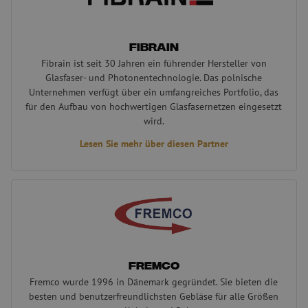
Ohne die unbedingt erforderlichen Cookies kann
die Website nicht ordnungsgemäß verwendet
werden.
Name
Anbieter
/
Domäne
Ablaufdatum
Be
Fibrain
Fibrain ist seit 30 Jahren ein führender Hersteller von
zfccn
Sitzung
Di
Zoho
ve
pagesense-
Glasfaser- und Photonentechnologie. Das polnische
Ei
collect.zoho.eu
Unternehmen verfügt über ein umfangreiches Portfolio, das
Fo
We
für den Aufbau von hochwertigen Glasfasernetzen eingesetzt
di
wird.
Be
ve
Lesen Sie mehr über diesen Partner
(C
Fo
ve
__cf_bm
29 Minuten
Di
Cloudflare Inc.
Fremco
59 Sekunden
ve
.linkedin.com
Me
un
di
um
di
zu
Fremco
PHPSESSID
Sitzung
Co
PHP.net
Google-
An
www.maunt.de
Fremco wurde 1996 in Dänemark gegründet. Sie bieten die
Datenschutzerklärung
wi
besten und benutzerfreundlichsten Gebläse für alle Größen
Sp
ei