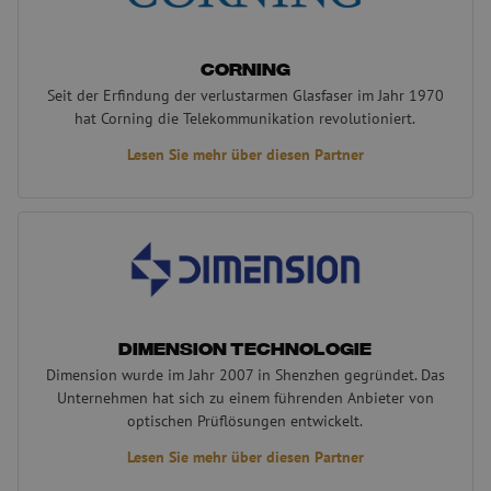
Co
we
sp
LS_CSRF_TOKEN
Sitzung
Di
Zoho Corporation
Corning
ve
salesiq.zohopublic.eu
Seit der Erfindung der verlustarmen Glasfaser im Jahr 1970
Re
An
hat Corning die Telekommunikation revolutioniert.
st
Ei
Lesen Sie mehr über diesen Partner
Fo
We
ei
ge
di
Dimension Technologie
ve
CookieScriptConsent
4 Wochen 2
Di
CookieScript
Tage
Co
www.maunt.de
ve
Ei
fü
sp
Dimension Technologie
Ba
Sc
Dimension wurde im Jahr 2007 in Shenzhen gegründet. Das
or
Unternehmen hat sich zu einem führenden Anbieter von
fu
optischen Prüflösungen entwickelt.
zfccn
Sitzung
Di
Zoho
ve
pagesense-hb-
Lesen Sie mehr über diesen Partner
Ei
collect.zoho.eu
Fo