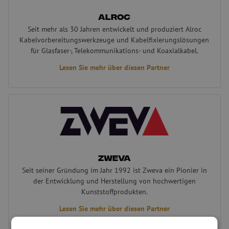
Alroc
Seit mehr als 30 Jahren entwickelt und produziert Alroc
Kabelvorbereitungswerkzeuge und Kabelfixierungslösungen
für Glasfaser-, Telekommunikations- und Koaxialkabel.
Lesen Sie mehr über diesen Partner
Zweva
Zweva
Seit seiner Gründung im Jahr 1992 ist Zweva ein Pionier in
der Entwicklung und Herstellung von hochwertigen
Kunststoffprodukten.
Lesen Sie mehr über diesen Partner