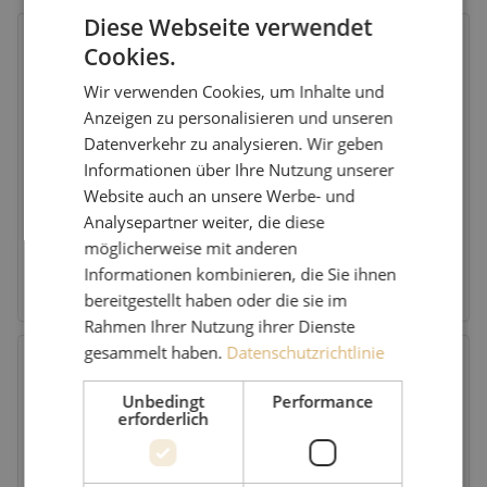
Diese Webseite verwendet
Polywater
Cookies.
Wir verwenden Cookies, um Inhalte und
Anzeigen zu personalisieren und unseren
Datenverkehr zu analysieren. Wir geben
Polywater
Informationen über Ihre Nutzung unserer
Polywater entwickelt hochwertige chemische Lösungen für die
Website auch an unsere Werbe- und
Energie- und Telekommunikationsbranche.
Analysepartner weiter, die diese
möglicherweise mit anderen
Informationen kombinieren, die Sie ihnen
Lesen Sie mehr über diesen Partner
bereitgestellt haben oder die sie im
Rahmen Ihrer Nutzung ihrer Dienste
Emtelle
gesammelt haben.
Datenschutzrichtlinie
Unbedingt
Performance
erforderlich
Emtelle