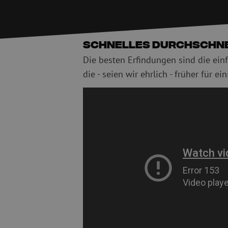
PE
Warnung
Glasfaser Einblasmaschinen
Glasfaser Test- und
Einblasgerät
Testen
Schnelles Durchschnei
Schmiermittel
Messen
Die besten Erfindungen sind die einf
Kompressoren
Inspektion
die - seien wir ehrlich - früher für ei
OTDR