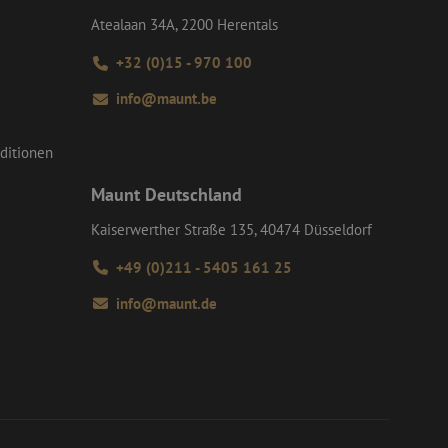
Atealaan 34A, 2200 Herentals
-Site Request
tellt sicher, dass
r Website von dem
+32 (0)15 - 970 100
werden, wodurch die
info@maunt.be
om-Dienst
ungen für Besucher-
r von Cookie-
ditionen
nieren.
chere Einreichung
Maunt Deutschland
tellen, die
bessern, indem
e verhindert
Kaiserwerther Straße 135, 40474 Düsseldorf
+49 (0)211 - 5405 161 25
info@maunt.de
Beschreibung
erwendet, um den
rmationen jedes
 von Google Maps
eprodukten zu
zerengagement und
 um die Service-
n. Es kann Daten
tzers auf der
und das
rerfahrung und die