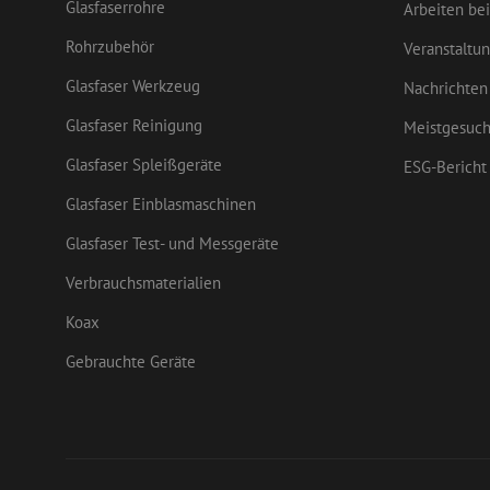
Glasfaserrohre
Arbeiten bei
LS_CSRF_TOKEN
Rohrzubehör
Veranstaltu
Glasfaser Werkzeug
Nachrichten
CookieScriptConse
Glasfaser Reinigung
Meistgesuch
Glasfaser Spleißgeräte
ESG-Bericht
zfccn
Glasfaser Einblasmaschinen
Glasfaser Test- und Messgeräte
Verbrauchsmaterialien
Koax
Name
Name
Anbieter
/
Name
Gebrauchte Geräte
Domäne
Anbi
Name
_ga_M4G7ZZCFYF
zsce4753e68f69b42
Dom
zft-
.maunt.de
fp_user_id
sdc
_fbp
Meta
uesign
Inc.
drscc
.mau
_clck
.mau