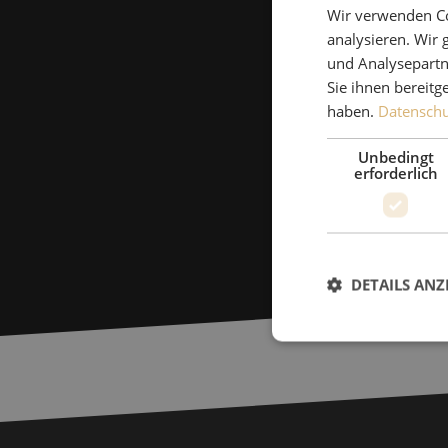
Wir verwenden Co
analysieren. Wir
und Analysepartn
Sie ihnen bereitg
haben.
Datenschut
Unbedingt
erforderlich
DETAILS ANZ
Unbed
Unbedingt erforderl
Kontoverwaltung. Oh