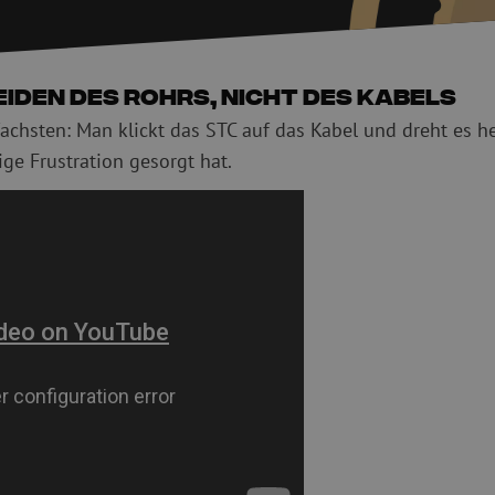
Schneidwerkzeuge
Reinigungspak
 Messgeräte
Verbrauchsmaterialien
Koax
Befestigungsmaterialien
Überspannung
den des Rohrs, nicht des Kabels
Kabelbinder
Koaxkabel
achsten: Man klickt das STC auf das Kabel und dreht es h
Klebeband
Koax Steckver
nige Frustration gesorgt hat.
Sonstige Verbrauchsmaterialien
Koax Werkzeu