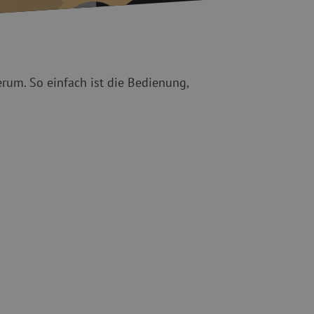
ete
Spezial Spleißgeräte
Gebrauchte Geräte
sschutz
Gebrauchtes Spleißgerät
erum. So einfach ist die Bedienung,
binder
g