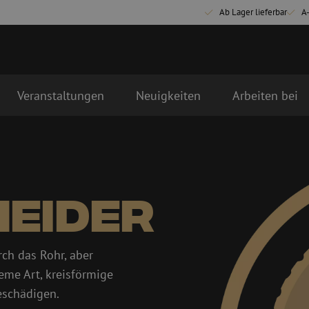
Ab Lager lieferbar
A
Veranstaltungen
Neuigkeiten
Arbeiten bei
Glasfaser Anschlussmaterialien
Glasfaser Pat
Pigtails
Singlemode Pa
Adapter
Multimode OM
eider
Spleißmaterial
Multimode OM
Spleißzubehör
Simplex
Glasfaser Werkzeug
Glasfaser Re
ch das Rohr, aber
Abmanteln
Trockenreinig
eme Art, kreisförmige
Schneidzangen
Flüssigreinigu
eschädigen.
erbinder
Crimpzangen
Reinigungszub