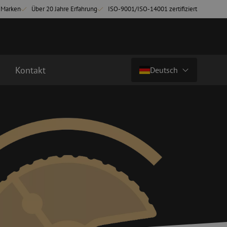
-Marken
Über 20 Jahre Erfahrung
ISO-9001/ISO-14001 zertifiziert
Kontakt
Deutsch
Land/Sprache
chkabel
Glasfaser Breakoutkabel
tchkabel
Singlemode Breakoutkabel
Nederlands (NL)
3 Patchkabel
4 Patchkabel
Nederlands (BE)
English
inigung
Glasfaser Spleißgeräte
Français
ung
Spleißgerät
Deutsch
ng
Spleißgerät Zubehör
ehör
Cleaver/Faserschneider