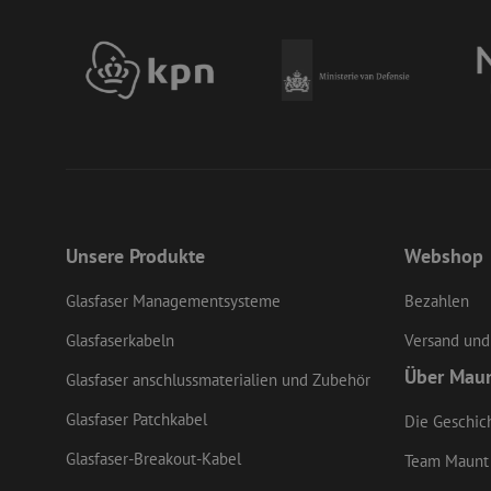
Name
zfccn
__cf_bm
PHPSESSID
Unsere Produkte
Webshop
Glasfaser Managementsysteme
Bezahlen
Glasfaserkabeln
Versand und
LS_CSRF_TOKEN
Über Mau
Glasfaser anschlussmaterialien und Zubehör
Glasfaser Patchkabel
Die Geschic
li_gc
Glasfaser-Breakout-Kabel
Team Maunt