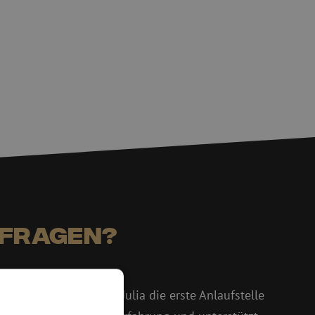
 Fragen?
ter!
lle und Isabelle ist Julia die erste Anlaufstelle