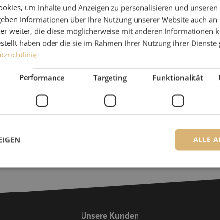
für unsere Kunden. Sie ve
okies, um Inhalte und Anzeigen zu personalisieren und unseren
den Kunden, um gemeinsam
 geben Informationen über Ihre Nutzung unserer Website auch an
er weiter, die diese möglicherweise mit anderen Informationen k
+49 (0)211 - 5405 
estellt haben oder die sie im Rahmen Ihrer Nutzung ihrer Dienst
zrichtlinie
Die Spezialisten von Maunt sind
Performance
Targeting
Funktionalität
Kontakt
EIGEN
ALLE A
ingt erforderlich
Performance
Targeting
Funktionalität
Unklassifi
iche Cookies ermöglichen wesentliche Kernfunktionen der Website wie die Benutzeran
Unsere Kunden
ne die unbedingt erforderlichen Cookies kann die Website nicht ordnungsgemäß ver