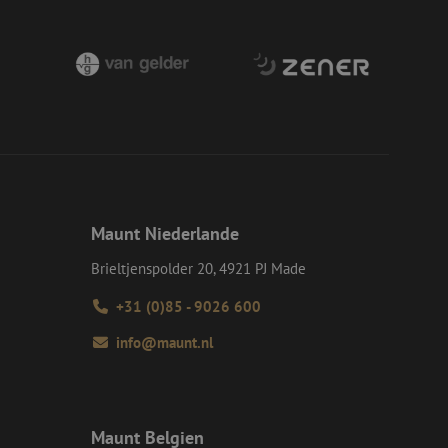
chere Einreichung
tellen, die
bessern, indem
e verhindert
chen Menschen und
bsite von Vorteil,
er Website zu
wird, die auf der
gemeine Kennung, die
Maunt Niederlande
iablen verwendet
ine zufällig
ie verwendet wird,
Brieltjenspolder 20, 4921 PJ Made
s Beispiel ist jedoch
einen Benutzer
+31 (0)85 - 9026 600
-Site Request
info@maunt.nl
tellt sicher, dass
r Website von dem
werden, wodurch die
 Gastes zur
tliche Zwecke zu
Maunt Belgien