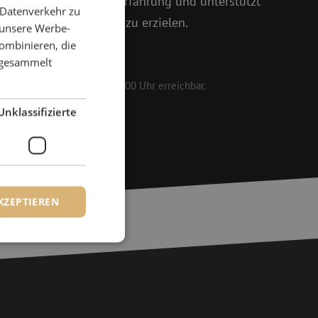
rfügt über die nötige Erfahrung und unterstützt
 Datenverkehr zu
 das beste Ergebnis zu erzielen.
 unsere Werbe-
ombinieren, die
161 25
e gesammelt
 werktags von 08:30 bis 17:00 Uhr erreichbar.
Unklassifizierte
KZEPTIEREN
zierte
meldung und die
wendet werden.