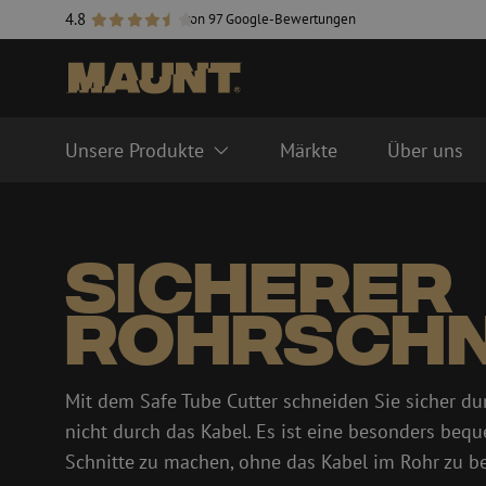
4.8
von 97 Google-Bewertungen
 Sie
Unsere Produkte
Märkte
Über uns
Glasfaser Managementsysteme
Glasfaserkabeln
Sicherer
FTTH ODF System
Singlemode
LISA ODF-System
Multimode OM3
Rohrschn
Spleißmuffen
Multimode OM4
Glasfaserkabelkanäle
Kabelzubehör
Glasfaserrohre
Rohrzubehör
Mit dem Safe Tube Cutter schneiden Sie sicher dur
Schutzrohr
Handlöcher
nicht durch das Kabel. Es ist eine besonders bequ
HDPE
Inline Spleißmuffen
Schnitte zu machen, ohne das Kabel im Rohr zu b
Multirohr
Kupplungen & Steckv