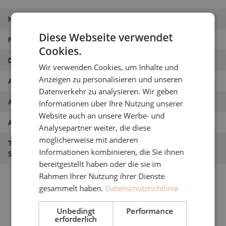
Marke
Plasson
Diese Webseite verwendet
Farbe
Schwarz + Grau
Cookies.
Durchmesser
50 mm
Wir verwenden Cookies, um Inhalte und
Anzeigen zu personalisieren und unseren
Artikelname
Kupplung, Reparatur, 50–50 mm, Plasson
Datenverkehr zu analysieren. Wir geben
Artikel Nummer
M00002724
Informationen über Ihre Nutzung unserer
Website auch an unsere Werbe- und
Art des Produkts
Kupplungen - Verbinder
Analysepartner weiter, die diese
möglicherweise mit anderen
Typ des
Reparatur
Informationen kombinieren, die Sie ihnen
Steckers/Kupplung
bereitgestellt haben oder die sie im
Rahmen Ihrer Nutzung ihrer Dienste
gesammelt haben.
Datenschutzrichtlinie
Unbedingt
Performance
erforderlich