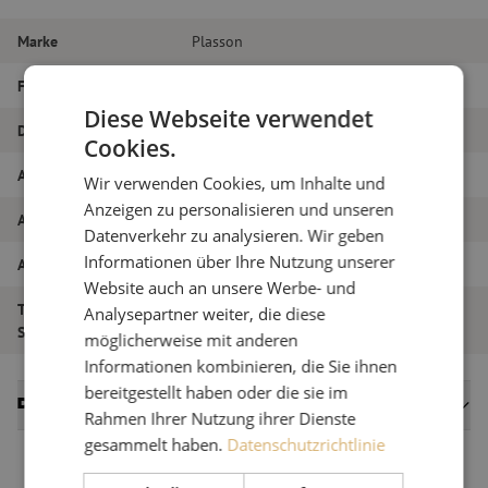
Marke
Plasson
Farbe
Schwarz + Grau
Diese Webseite verwendet
Durchmesser
32 mm
Cookies.
Artikelname
Kupplung, Ende, 32mm, (Plasson)
Wir verwenden Cookies, um Inhalte und
Anzeigen zu personalisieren und unseren
Artikel Nummer
M00000021
Datenverkehr zu analysieren. Wir geben
Informationen über Ihre Nutzung unserer
Art des Produkts
Kupplungen - Verbinder
Website auch an unsere Werbe- und
Typ des
Analysepartner weiter, die diese
Ende
Steckers/Kupplung
möglicherweise mit anderen
Informationen kombinieren, die Sie ihnen
bereitgestellt haben oder die sie im
Datenblätter
Rahmen Ihrer Nutzung ihrer Dienste
gesammelt haben.
Datenschutzrichtlinie