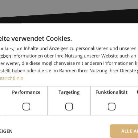
ite verwendet Cookies.
Haben Sie
okies, um Inhalte und Anzeigen zu personalisieren und unseren
 geben Informationen über Ihre Nutzung unserer Website auch an
Michelle hilft Ihnen gerne
er weiter, die diese möglicherweise mit anderen Informationen k
Zusammen mit Jeroen, Julia
estellt haben oder die sie im Rahmen Ihrer Nutzung ihrer Dienst
für unsere Kunden. Mit gr
zrichtlinie
Lösung nachzudenken und 
Performance
Targeting
Funktionalität
Ergebnis zu erzielen.
+49 (0)211 - 5405 
Die Spezialisten von Maunt sind
EIGEN
ALLE A