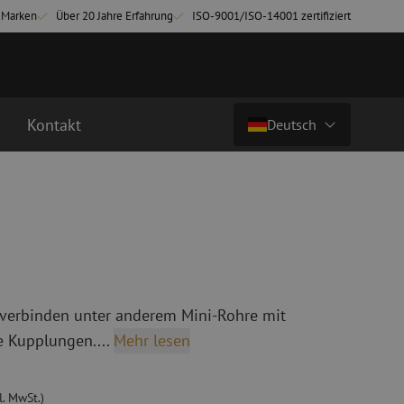
-Marken
Über 20 Jahre Erfahrung
ISO-9001/ISO-14001 zertifiziert
Kontakt
Deutsch
€ 5,05
zzgl. mwst. (€ 6,11 inkl. mwst.)
Land/Sprache
chkabel
Glasfaser Breakoutkabel
tchkabel
Singlemode Breakoutkabel
Nederlands (NL)
3 Patchkabel
4 Patchkabel
Nederlands (BE)
English
verbinden unter anderem Mini-Rohre mit
inigung
Glasfaser Spleißgeräte
Français
e Kupplungen....
Mehr lesen
ung
Spleißgerät
Deutsch
ng
Spleißgerät Zubehör
ehör
Cleaver/Faserschneider
l. MwSt.)