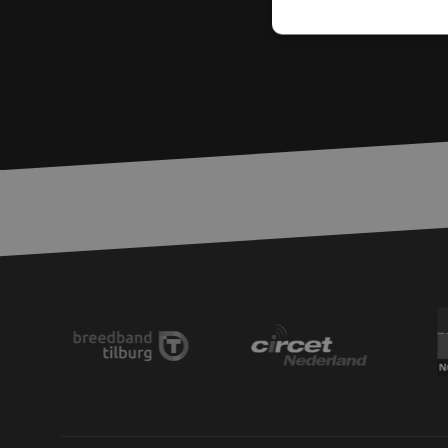
Unbed
Unbedingt erforderl
Kontoverwaltung. Oh
Name
zfccn
__cf_bm
PHPSESSID