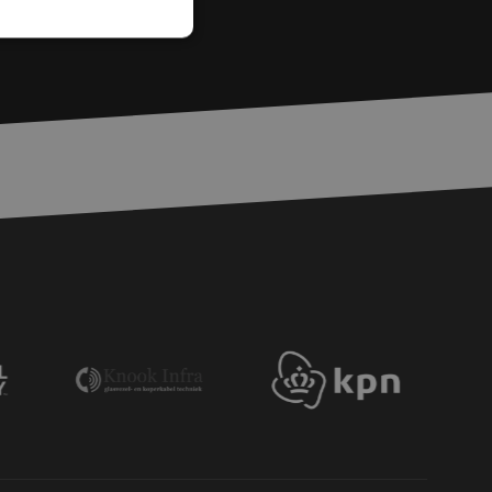
zierte
meldung und die
wendet werden.
chere Einreichung
tellen, die
bessern, indem
e verhindert
chen Menschen und
bsite von Vorteil,
er Website zu
wird, die auf der
gemeine Kennung, die
iablen verwendet
ine zufällig
ie verwendet wird,
s Beispiel ist jedoch
einen Benutzer