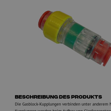
PE
Warnung
Glasfaser Einblasmaschinen
Glasfaser Test- und
Einblasgerät
Testen
Schmiermittel
Messen
Kompressoren
Inspektion
OTDR
Beschreibung des Produkts
Die Gasblock-Kupplungen verbinden unter anderem M