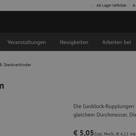
Ab Lager lieferbar
A
Veranstaltungen
Neuigkeiten
Arbeiten bei
stag geliefert.
 Steckverbinder
Glasfaser Anschlussmaterialien
Glasfaser Pat
Pigtails
Singlemode Pa
m
Adapter
Multimode OM
Spleißmaterial
Multimode OM
Spleißzubehör
Simplex
Die Gasblock-Kupplungen 
Glasfaser Werkzeug
Glasfaser Re
gleichem Durchmesser. Di
Abmanteln
Trockenreinig
Schneidzangen
Flüssigreinigu
€ 5,05
erbinder
Crimpzangen
Reinigungszub
Zzgl. MwSt. (€ 6,11 Ink