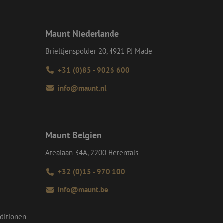
-Site Request
tellt sicher, dass
r Website von dem
Maunt Niederlande
werden, wodurch die
Brieltjenspolder 20, 4921 PJ Made
 Gastes zur
tliche Zwecke zu
+31 (0)85 - 9026 600
-Site Request
info@maunt.nl
tellt sicher, dass
r Website von dem
werden, wodurch die
om-Dienst
ungen für Besucher-
Maunt Belgien
r von Cookie-
nieren.
Atealaan 34A, 2200 Herentals
chere Einreichung
tellen, die
+32 (0)15 - 970 100
bessern, indem
e verhindert
info@maunt.be
ditionen