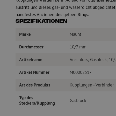
Kupplungen werden beim Aufbau von Glasfasernetzen
austritt und dieses gas- und wasserdicht abgedichte
handfestes Anziehen des gelben Rings.
Spezifikationen
Marke
Maunt
Durchmesser
10/7 mm
Artikelname
Anschluss, Gasblock, 1
Artikel Nummer
M00002517
Art des Produkts
Kupplungen - Verbinder
Typ des
Gasblock
Steckers/Kupplung