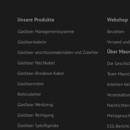
LS_CSRF_TOKEN
Unsere Produkte
Webshop
Glasfaser Managementsysteme
Bezahlen
li_gc
Glasfaserkabeln
Versand und
LS_CSRF_TOKEN
Über Mau
Glasfaser anschlussmaterialien und Zubehör
Glasfaser Patchkabel
Die Geschic
Glasfaser-Breakout-Kabel
CookieScriptConse
Team Maunt
Glasfaserrohre
Arbeiten bei
zfccn
Rohrzubehör
Veranstaltu
Glasfaser Werkzeug
Nachrichten
Glasfaser Reinigung
Meistgesuch
Glasfaser Spleißgeräte
ESG-Bericht