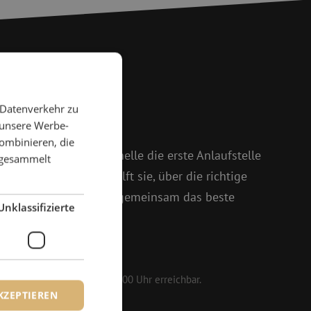
 Fragen?
 Datenverkehr zu
 unsere Werbe-
 weiter
ombinieren, die
 und Isabelle ist Michelle die erste Anlaufstelle
e gesammelt
oßem Enthusiasmus hilft sie, über die richtige
setzt sich dafür ein, gemeinsam das beste
Unklassifizierte
161 25
 werktags von 08:30 bis 17:00 Uhr erreichbar.
KZEPTIEREN