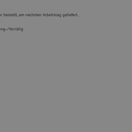
ete
Spezial Spleißgeräte
r bestellt, am nächsten Arbeitstag geliefert.
Gebrauchte Geräte
sschutz
Gebrauchtes Spleißgerät
ung
Vorrätig
binder
g