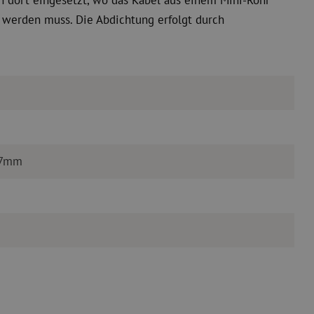
 dort eingesetzt, wo das Kabel aus einem Mini-Rohr
t werden muss. Die Abdichtung erfolgt durch
0/7mm