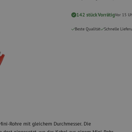
Schneidwerkzeuge
Reinigungspak
142 stück Vorrätig
Vor 15 Uh
 Messgeräte
Verbrauchsmaterialien
Koax
Befestigungsmaterialien
Überspannung
Beste Qualität
Schnelle Liefer
Kabelbinder
Koaxkabel
Klebeband
Koax Steckver
Sonstige Verbrauchsmaterialien
Koax Werkzeu
ini-Rohre mit gleichem Durchmesser. Die