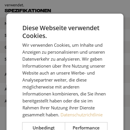
verwendet.
Spezifikationen
Marke
Huber+Suhner
Diese Webseite verwendet
Cookies.
Steckertyp
Gerade
Wir verwenden Cookies, um Inhalte und
Geeignet für (Kabel)
Ja
Anzeigen zu personalisieren und unseren
Datenverkehr zu analysieren. Wir geben
Schnittstelle
N-Verbinder
Informationen über Ihre Nutzung unserer
Stecker, gerade, 50 Ohm, N/Buchse,
Website auch an unsere Werbe- und
Artikelname
Huber+Suhner (21 N-50-3-20/133NH)
Analysepartner weiter, die diese
möglicherweise mit anderen
Artikel Nummer
M6000005
Informationen kombinieren, die Sie ihnen
bereitgestellt haben oder die sie im
Art des Produkts
Steckverbinder
Rahmen Ihrer Nutzung ihrer Dienste
gesammelt haben.
Datenschutzrichtlinie
Unbedingt
Performance