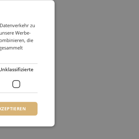
 Datenverkehr zu
 unsere Werbe-
ombinieren, die
e gesammelt
Unklassifizierte
KZEPTIEREN
zierte