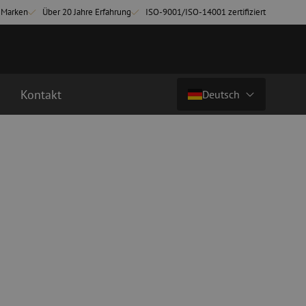
-Marken
Über 20 Jahre Erfahrung
ISO-9001/ISO-14001 zertifiziert
Kontakt
Deutsch
Land/Sprache
chkabel
Glasfaser Breakoutkabel
tchkabel
Singlemode Breakoutkabel
Nederlands (NL)
3 Patchkabel
4 Patchkabel
Nederlands (BE)
English
inigung
Glasfaser Spleißgeräte
Français
ung
Spleißgerät
Deutsch
ng
Spleißgerät Zubehör
ehör
Cleaver/Faserschneider