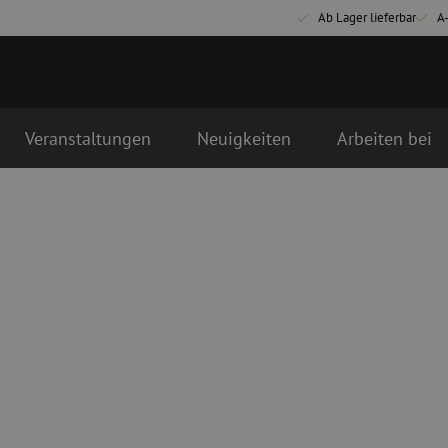
Ab Lager lieferbar
A
Veranstaltungen
Neuigkeiten
Arbeiten bei
Glasfaser Anschlussmaterialien
Glasfaser Pat
Pigtails
Singlemode Pa
Adapter
Multimode OM
Spleißmaterial
Multimode OM
Spleißzubehör
Simplex
Glasfaser Werkzeug
Glasfaser Re
Abmanteln
Trockenreinig
Schneidzangen
Flüssigreinigu
erbinder
Crimpzangen
Reinigungszub