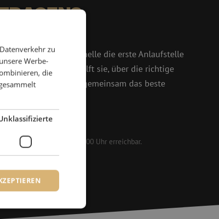
 Fragen?
 weiter
 Datenverkehr zu
 und Isabelle ist Michelle die erste Anlaufstelle
 unsere Werbe-
oßem Enthusiasmus hilft sie, über die richtige
ombinieren, die
setzt sich dafür ein, gemeinsam das beste
e gesammelt
Unklassifizierte
161 25
 werktags von 08:30 bis 17:00 Uhr erreichbar.
KZEPTIEREN