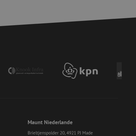
zierte
meldung und die
wendet werden.
chere Einreichung
tellen, die
bessern, indem
e verhindert
chen Menschen und
bsite von Vorteil,
er Website zu
wird, die auf der
gemeine Kennung, die
iablen verwendet
ine zufällig
ie verwendet wird,
s Beispiel ist jedoch
einen Benutzer
Maunt Niederlande
-Site Request
tellt sicher, dass
Brieltjenspolder 20, 4921 PJ Made
r Website von dem