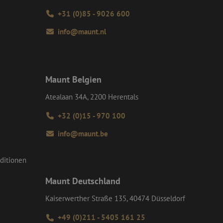
werden, wodurch die
+31 (0)85 - 9026 600
 Gastes zur
info@maunt.nl
tliche Zwecke zu
-Site Request
tellt sicher, dass
r Website von dem
werden, wodurch die
Maunt Belgien
Atealaan 34A, 2200 Herentals
om-Dienst
ungen für Besucher-
r von Cookie-
+32 (0)15 - 970 100
nieren.
chere Einreichung
info@maunt.be
tellen, die
bessern, indem
e verhindert
ditionen
Maunt Deutschland
Kaiserwerther Straße 135, 40474 Düsseldorf
Beschreibung
erwendet, um den
+49 (0)211 - 5405 161 25
rmationen jedes