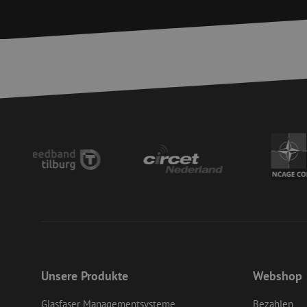
Unbed
Unbedingt erforderl
Kontoverwaltung. Oh
Name
zfccn
__cf_bm
PHPSESSID
Unsere Produkte
Webshop
LS_CSRF_TOKEN
Glasfaser Managementsysteme
Bezahlen