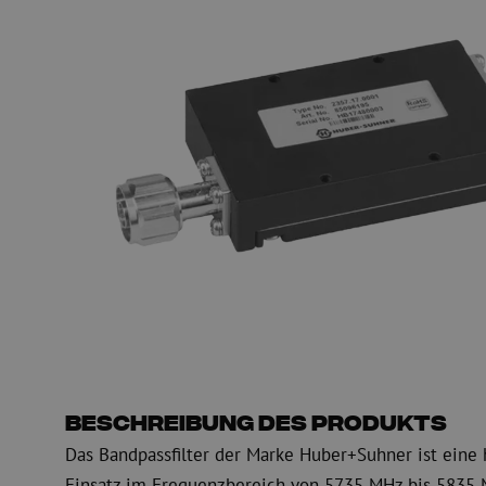
PE
Warnung
Glasfaser Einblasmaschinen
Glasfaser Test- und
Einblasgerät
Testen
Schmiermittel
Messen
Kompressoren
Inspektion
OTDR
Beschreibung des Produkts
Das Bandpassfilter der Marke Huber+Suhner ist eine 
Einsatz im Frequenzbereich von 5735 MHz bis 5835 M