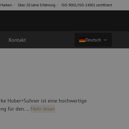
-Marken
Über 20 Jahre Erfahrung
ISO-9001/ISO-14001 zertifiziert
Kontakt
Deutsch
Preis auf Anfrage
Land/Sprache
chkabel
Glasfaser Breakoutkabel
tchkabel
Singlemode Breakoutkabel
Nederlands (NL)
3 Patchkabel
4 Patchkabel
Nederlands (BE)
English
rke Huber+Suhner ist eine hochwertige
inigung
Glasfaser Spleißgeräte
Français
ng für den....
Mehr lesen
ung
Spleißgerät
Deutsch
ng
Spleißgerät Zubehör
ehör
Cleaver/Faserschneider