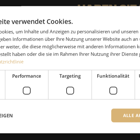
Haben Sie
ite verwendet Cookies.
Michelle hilft Ihnen gerne
okies, um Inhalte und Anzeigen zu personalisieren und unseren
Zusammen mit Jeroen, Julia
 geben Informationen über Ihre Nutzung unserer Website auch an
für unsere Kunden. Mit gr
er weiter, die diese möglicherweise mit anderen Informationen k
Lösung nachzudenken und 
estellt haben oder die sie im Rahmen Ihrer Nutzung ihrer Dienst
zrichtlinie
Ergebnis zu erzielen.
Performance
Targeting
Funktionalität
+49 (0)211 - 5405 
Die Spezialisten von Maunt sind
Kontakt
EIGEN
ALLE A