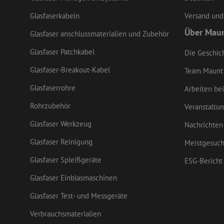
Glasfaserkabeln
Versand und
li_gc
Über Mau
Glasfaser anschlussmaterialien und Zubehör
Glasfaser Patchkabel
Die Geschic
LS_CSRF_TOKEN
Glasfaser-Breakout-Kabel
Team Maunt
Glasfaserrohre
Arbeiten bei
CookieScriptConse
Rohrzubehör
Veranstaltu
Glasfaser Werkzeug
Nachrichten
zfccn
Glasfaser Reinigung
Meistgesuch
Glasfaser Spleißgeräte
ESG-Bericht
Glasfaser Einblasmaschinen
Glasfaser Test- und Messgeräte
Name
Name
Anbieter
/
Name
Domäne
Anbi
Name
Verbrauchsmaterialien
_ga_M4G7ZZCFYF
zsce4753e68f69b42
Dom
zft-
.maunt.de