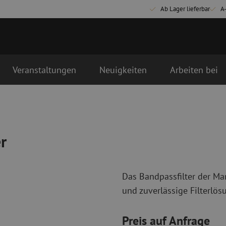
Ab Lager lieferbar
A
Veranstaltungen
Neuigkeiten
Arbeiten bei
Glasfaser Anschlussmaterialien
Glasfaser Pat
Pigtails
Singlemode Pa
r
Adapter
Multimode OM
Spleißmaterial
Multimode OM
Spleißzubehör
Simplex
Das Bandpassfilter der Ma
Glasfaser Werkzeug
Glasfaser Re
und zuverlässige Filterlösu
Abmanteln
Trockenreinig
Schneidzangen
Flüssigreinigu
Preis auf Anfrage
erbinder
Crimpzangen
Reinigungszub