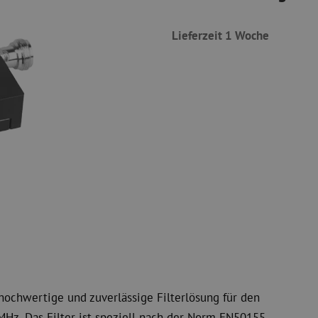
Schneidwerkzeuge
Reinigungspak
Lieferzeit 1 Woche
 Messgeräte
Verbrauchsmaterialien
Koax
Befestigungsmaterialien
Überspannung
Kabelbinder
Koaxkabel
Klebeband
Koax Steckver
Sonstige Verbrauchsmaterialien
Koax Werkzeu
hochwertige und zuverlässige Filterlösung für den
Hz. Das Filter ist speziell nach der Norm EN50155