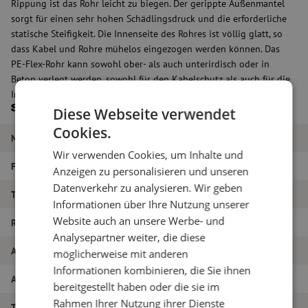
Rippung ist das Rohr leicht zu biegen. Der gerippte Außenmantel
sorgt für einen sehr hohen Schädlingsdruck und die erforderliche
statische Steifigkeit. Die Innenseite des Rohres ist völlig glatt, so
dass Kabel und Rohre mühelos eingezogen werden können. Das
PE-Flex-Rohr kann sowohl ober- als auch unterirdisch oder in
Beton verlegt werden, sowohl für den Kabelschutz als auch für die
Installation.
Spezifikationen
Diese Webseite verwendet
Cookies.
Marke
Maunt
Wir verwenden Cookies, um Inhalte und
Farbe
Orange
Anzeigen zu personalisieren und unseren
Datenverkehr zu analysieren. Wir geben
Teilmarkt
Festgelegt
Informationen über Ihre Nutzung unserer
Website auch an unsere Werbe- und
Rohr
110 mm
Analysepartner weiter, die diese
Artikelname
PE-Flexrohr, 110mm, Rolle 50m, orange
möglicherweise mit anderen
Informationen kombinieren, die Sie ihnen
Artikel Nummer
M00000081
bereitgestellt haben oder die sie im
Rahmen Ihrer Nutzung ihrer Dienste
Typ der Röhre
PE