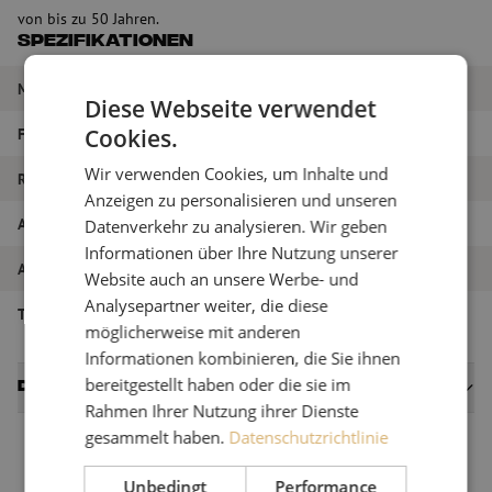
von bis zu 50 Jahren.
Spezifikationen
Marke
Maunt
Diese Webseite verwendet
Farbe
Türkis
Cookies.
Wir verwenden Cookies, um Inhalte und
Rohrdurchmesser
14/10 mm
Anzeigen zu personalisieren und unseren
Artikelname
Mikrorohr 2x14/10mm, türkis (ODF)
Datenverkehr zu analysieren. Wir geben
Informationen über Ihre Nutzung unserer
Artikel Nummer
M00001163
Website auch an unsere Werbe- und
Analysepartner weiter, die diese
Typ der Röhre
Multirohr
möglicherweise mit anderen
Informationen kombinieren, die Sie ihnen
bereitgestellt haben oder die sie im
Datenblätter
Rahmen Ihrer Nutzung ihrer Dienste
gesammelt haben.
Datenschutzrichtlinie
Unbedingt
Performance