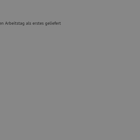
Gebrauchte Geräte
sschutz
Gebrauchtes Spleißgerät
n Arbeitstag als erstes geliefert
binder
g