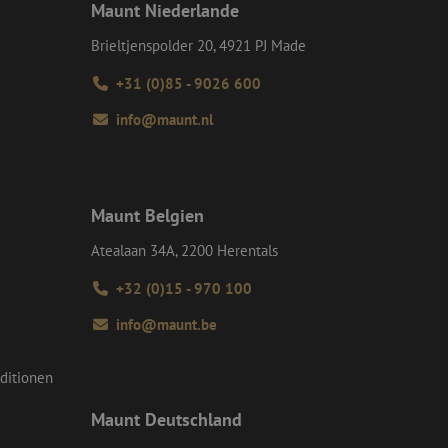
Maunt Niederlande
tellt sicher, dass
r Website von dem
werden, wodurch die
Brieltjenspolder 20, 4921 PJ Made
 Gastes zur
+31 (0)85 - 9026 600
tliche Zwecke zu
info@maunt.nl
-Site Request
tellt sicher, dass
r Website von dem
werden, wodurch die
Maunt Belgien
om-Dienst
ungen für Besucher-
Atealaan 34A, 2200 Herentals
r von Cookie-
nieren.
+32 (0)15 - 970 100
chere Einreichung
tellen, die
bessern, indem
info@maunt.be
e verhindert
ditionen
Maunt Deutschland
Beschreibung