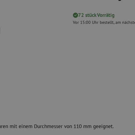
 Messgeräte
Verbrauchsmaterialien
Koax
Befestigungsmaterialien
72 stück Vorrätig
Überspannung
Kabelbinder
Koaxkabel
Vor 15:00 Uhr bestellt, am nächste
Klebeband
Koax Steckver
Sonstige Verbrauchsmaterialien
Koax Werkzeu
ohren mit einem Durchmesser von 110 mm geeignet.