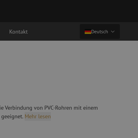
Kontakt
Deutsch
Preis auf Anfrage
Land/Sprache
chkabel
Glasfaser Breakoutkabel
tchkabel
Singlemode Breakoutkabel
Nederlands (NL)
3 Patchkabel
4 Patchkabel
Nederlands (BE)
English
inigung
Glasfaser Spleißgeräte
Français
die Verbindung von PVC-Rohren mit einem
ung
Spleißgerät
Deutsch
geeignet.
Mehr lesen
ng
Spleißgerät Zubehör
ehör
Cleaver/Faserschneider
ete
Spezial Spleißgeräte