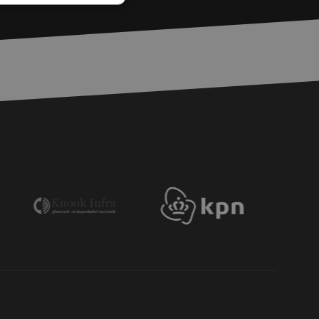
zierte
meldung und die
wendet werden.
chere Einreichung
tellen, die
bessern, indem
e verhindert
chen Menschen und
bsite von Vorteil,
er Website zu
wird, die auf der
gemeine Kennung, die
iablen verwendet
ine zufällig
ie verwendet wird,
s Beispiel ist jedoch
einen Benutzer
-Site Request