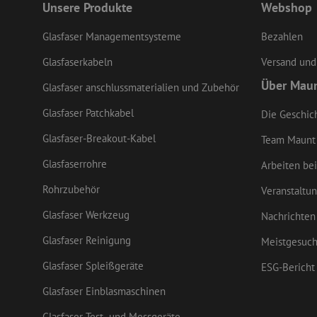
Unsere Produkte
Webshop
Glasfaser Managementsysteme
Bezahlen
li_gc
Glasfaserkabeln
Versand und
Über Mau
Glasfaser anschlussmaterialien und Zubehör
LS_CSRF_TOKEN
Glasfaser Patchkabel
Die Geschic
Glasfaser-Breakout-Kabel
Team Maunt
CookieScriptConse
Glasfaserrohre
Arbeiten bei
Rohrzubehör
Veranstaltu
zfccn
Glasfaser Werkzeug
Nachrichten
Glasfaser Reinigung
Meistgesuch
Glasfaser Spleißgeräte
ESG-Bericht
Glasfaser Einblasmaschinen
Name
Name
Anbieter
/
Name
Domäne
Anbi
Glasfaser Test- und Messgeräte