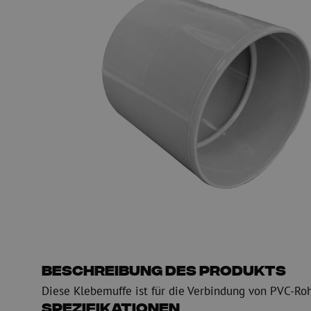
Glasfaser Einblasmaschinen
Glasfaser Test- und
Einblasgerät
Testen
Schmiermittel
Messen
Kompressoren
Inspektion
OTDR
Beschreibung des Produkts
Diese Klebemuffe ist für die Verbindung von PVC-R
Spezifikationen