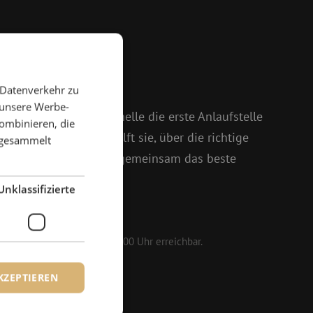
 Fragen?
 Datenverkehr zu
 weiter
 unsere Werbe-
 und Isabelle ist Michelle die erste Anlaufstelle
ombinieren, die
oßem Enthusiasmus hilft sie, über die richtige
e gesammelt
setzt sich dafür ein, gemeinsam das beste
Unklassifizierte
161 25
 werktags von 08:30 bis 17:00 Uhr erreichbar.
KZEPTIEREN