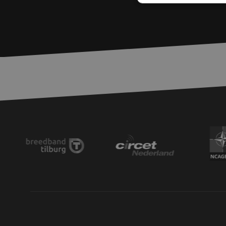
Unbed
Unbedingt erforderl
Kontoverwaltung. Oh
Name
zfccn
__cf_bm
PHPSESSID
LS_CSRF_TOKEN