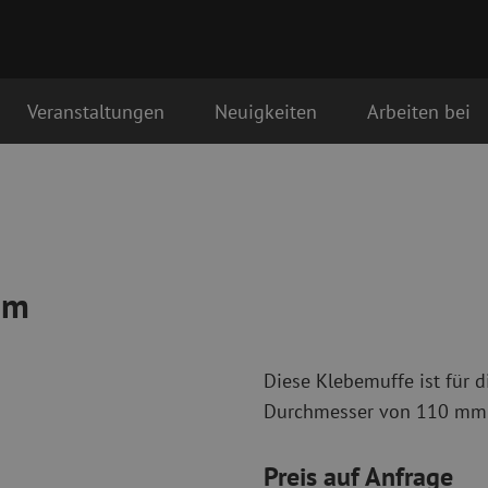
Veranstaltungen
Neuigkeiten
Arbeiten bei
Glasfaser Anschlussmaterialien
Glasfaser Pat
tstag als erstes geliefert
Pigtails
Singlemode Pa
Adapter
Multimode OM
Spleißmaterial
Multimode OM
mm
Spleißzubehör
Simplex
Glasfaser Werkzeug
Glasfaser Re
Diese Klebemuffe ist für 
Abmanteln
Trockenreinig
Durchmesser von 110 mm 
Schneidzangen
Flüssigreinigu
erbinder
Crimpzangen
Reinigungszub
Schneidwerkzeuge
Reinigungspak
Preis auf Anfrage