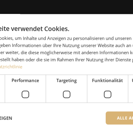
Haben Sie
ite verwendet Cookies.
okies, um Inhalte und Anzeigen zu personalisieren und unseren
Michelle hilft Ihnen gerne
 geben Informationen über Ihre Nutzung unserer Website auch an
Zusammen mit Jeroen, Julia
er weiter, die diese möglicherweise mit anderen Informationen k
für unsere Kunden. Mit gr
estellt haben oder die sie im Rahmen Ihrer Nutzung ihrer Dienst
zrichtlinie
Lösung nachzudenken und 
Ergebnis zu erzielen.
Performance
Targeting
Funktionalität
+49 (0)211 - 5405 
Die Spezialisten von Maunt sind
EIGEN
ALLE A
Kontakt