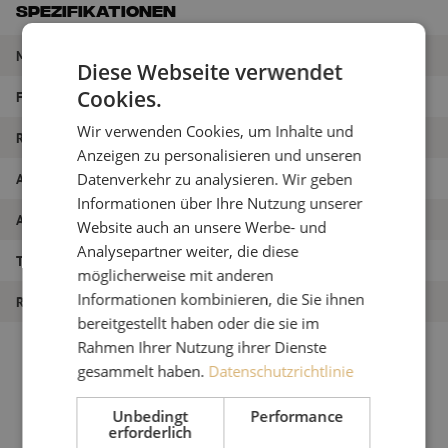
Spezifikationen
Marke
Maunt
Diese Webseite verwendet
Cookies.
Farbe
Rot
Wir verwenden Cookies, um Inhalte und
Rohrdurchmesser
10/8 mm
Anzeigen zu personalisieren und unseren
Artikelname
HDPE-Führungsrohr, 10/8mm, rot
Datenverkehr zu analysieren. Wir geben
Informationen über Ihre Nutzung unserer
Artikel Nummer
M00000454
Website auch an unsere Werbe- und
Analysepartner weiter, die diese
Typ der Röhre
Schutzrohr
möglicherweise mit anderen
Informationen kombinieren, die Sie ihnen
Rohrdurchmesser
10 mm
bereitgestellt haben oder die sie im
Rahmen Ihrer Nutzung ihrer Dienste
gesammelt haben.
Datenschutzrichtlinie
Unbedingt
Performance
erforderlich