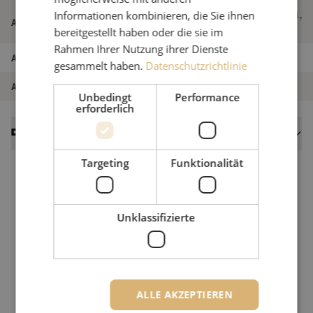
Standard Rohrkabel, 12-fach, SM, G.657A1,
Informationen kombinieren, die Sie ihnen
Artikelname
250um, 9.5mm, schwarz
bereitgestellt haben oder die sie im
Rahmen Ihrer Nutzung ihrer Dienste
Artikel Nummer
M00000934
gesammelt haben.
Datenschutzrichtlinie
Art des Produkts
Singlemode
Unbedingt
Performance
erforderlich
Datenblätter
Targeting
Funktionalität
Unklassifizierte
ALLE AKZEPTIEREN