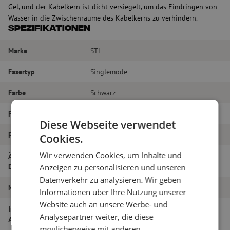
Gel, und der Kabelkern ist dicht versiegelt, um das Eindringen von
Wasser in die Zwischenräume des Kabelkerns zu verhindern.
Spezifikationen
Marke
STL
Fasertyp
Singlemode
Farbe
Schwarz
Faser-Typ
G.657A1
Diese Webseite verwendet
Faseranzahl
12
Cookies.
Wir verwenden Cookies, um Inhalte und
Äußerer
9.5
Durchmesser (mm)
Anzeigen zu personalisieren und unseren
Datenverkehr zu analysieren. Wir geben
Material
Polyäthylen
Informationen über Ihre Nutzung unserer
Website auch an unsere Werbe- und
Innen- oder
Außenkabel
Analysepartner weiter, die diese
Außenkabel
möglicherweise mit anderen