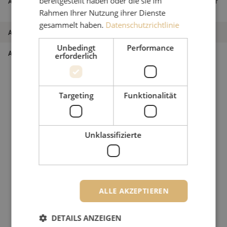
bereitgestellt haben oder die sie im
Artikelname
fach, 1x24F, OM4, 250um, 4.9mm, Heather
Violet, Huber+Suhner
Rahmen Ihrer Nutzung ihrer Dienste
gesammelt haben.
Datenschutzrichtlinie
Artikel Nummer
M00000889
Unbedingt
Performance
Art des Produkts
Multimode OM4
erforderlich
Targeting
Funktionalität
Unklassifizierte
ALLE AKZEPTIEREN
DETAILS ANZEIGEN