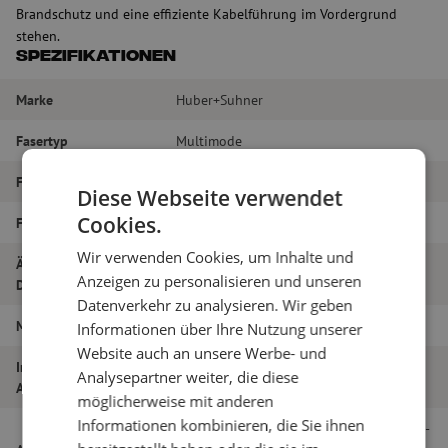
Brandschutz und eine effiziente Kabelführung im Vordergrund
stehen.
Spezifikationen
Marke
Huber+Suhner
Fasertyp
Multimode
Farbe
Violett
Diese Webseite verwendet
Cookies.
Faseranzahl
24
Wir verwenden Cookies, um Inhalte und
Äußerer
4.9
Anzeigen zu personalisieren und unseren
Durchmesser (mm)
Datenverkehr zu analysieren. Wir geben
Material
LSZH
Informationen über Ihre Nutzung unserer
Website auch an unsere Werbe- und
Innen- oder
Analysepartner weiter, die diese
Kabel für den Innenbereich
Außenkabel
möglicherweise mit anderen
Informationen kombinieren, die Sie ihnen
Optipack Innenkabel, LSZH, CPR B2ca, 24-