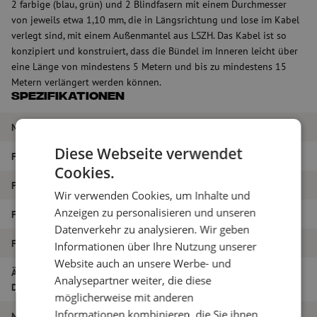
2 farbige (blau, grün) und 2 Blindfasern mit einem Durchmesser
von jeweils etwa 1,10 mm, die in Längsrichtung und lose im Kabel
verlegt sind, mit einem Außenmantel aus LSZH. Das Kabel ist so
konzipiert und konstruiert, dass die Bündel im Inneren leicht über
eine Länge von mindestens 5 Metern und bis zu mindestens 15
Metern verlängert werden können.
Spezifikationen
Marke
STL
Diese Webseite verwendet
Fasertyp
Singlemode
Cookies.
Farbe
Türkis
Wir verwenden Cookies, um Inhalte und
Anzeigen zu personalisieren und unseren
Faser-Typ
G.657A1
Datenverkehr zu analysieren. Wir geben
Faseranzahl
24
Informationen über Ihre Nutzung unserer
Website auch an unsere Werbe- und
Äußerer
8
Analysepartner weiter, die diese
Durchmesser (mm)
möglicherweise mit anderen
Informationen kombinieren, die Sie ihnen
Material
LSZH