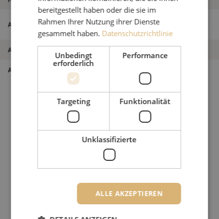
bereitgestellt haben oder die sie im
LWL-Kabel, Steigleitung, 48-fach, 12x4,
Rahmen Ihrer Nutzung ihrer Dienste
Artikelname
SM, G.657A1, 250um, 8.0mm, türkis (ODF)
gesammelt haben.
Datenschutzrichtlinie
Artikel Nummer
M00002155
Unbedingt
Performance
erforderlich
Art des Produkts
Singlemode
Targeting
Funktionalität
Unklassifizierte
ALLE AKZEPTIEREN