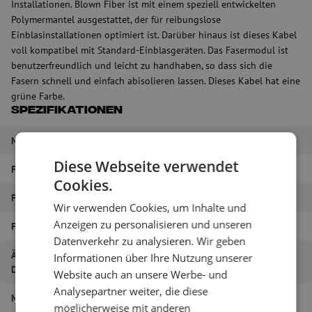
Installationen. Blown Fiber ist mit einem speziell entwickelten
Polymermantel ausgestattet, der für reibungslose
Einblasinstallationen optimiert ist. Darüber hinaus ist dieses Kabel
voll kompatibel mit Standard-Einblasgeräten. Das Fasermodul ist
benutzerfreundlich und leicht zu handhaben, so dass sich die
Fasern schnell und einfach abisolieren lassen. Dieses Kabel hat eine
grüne Farbe.
Spezifikationen
Marke
Emtelle
Diese Webseite verwendet
Fasertyp
Singlemode
Cookies.
Farbe
Grün
Wir verwenden Cookies, um Inhalte und
Anzeigen zu personalisieren und unseren
Faseranzahl
2
Datenverkehr zu analysieren. Wir geben
Äußerer
Informationen über Ihre Nutzung unserer
1.12
Durchmesser (mm)
Website auch an unsere Werbe- und
Analysepartner weiter, die diese
Material
Polyäthylen
möglicherweise mit anderen