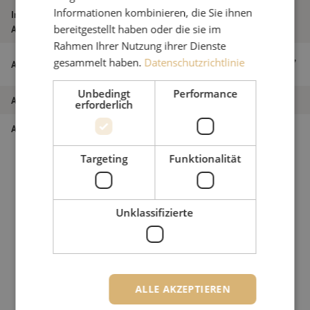
Informationen kombinieren, die Sie ihnen
Innen- oder
Kabel für den Innen- und Außeneinsatz
bereitgestellt haben oder die sie im
Außenkabel
Rahmen Ihrer Nutzung ihrer Dienste
EPFU-Kabel, 2-fach, SM, G657A1, 1,12mm,
gesammelt haben.
Datenschutzrichtlinie
Artikelname
Delta Fiber, Emtelle
Unbedingt
Performance
Artikel Nummer
M00002259
erforderlich
Art des Produkts
Singlemode
Targeting
Funktionalität
Unklassifizierte
ALLE AKZEPTIEREN