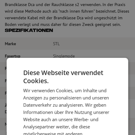
Brandklasse Dca und der Rauchklasse s2 verwenden. In der Praxis
wird diese Methode auch als "nach innen führen" bezeichnet. Dieses
verwendete Kabel mit der Brandklasse Dca wird ungeschützt im
Boden verlegt und muss daher für diesen Zweck geeignet sein.
Spezifikationen
Marke
STL
Fasertyp
Singlemode
Farbe
Grün
Diese Webseite verwendet
Cookies.
Faser-Typ
G.657A1
Wir verwenden Cookies, um Inhalte und
Faseranzahl
2
Anzeigen zu personalisieren und unseren
Datenverkehr zu analysieren. Wir geben
Äußerer
6.1
Durchmesser (mm)
Informationen über Ihre Nutzung unserer
Website auch an unsere Werbe- und
Material
LSZH
Analysepartner weiter, die diese
möglicherweise mit anderen