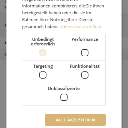
Innen- oder
Kabel für den Innen- und Außeneinsatz
Informationen kombinieren, die Sie ihnen
Außenkabel
bereitgestellt haben oder die sie im
DAC-Kabel innen/außen, D-DAC, LSZH,
Rahmen Ihrer Nutzung ihrer Dienste
Artikelname
CPR Dca, 2-fach, SM, G.657A1, 250um,
gesammelt haben.
Datenschutzrichtlinie
6,1mm, grün (Delta Fiber NL)
Unbedingt
Performance
Artikel Nummer
M00000804
erforderlich
Art des Produkts
Singlemode
Targeting
Funktionalität
Unklassifizierte
ALLE AKZEPTIEREN