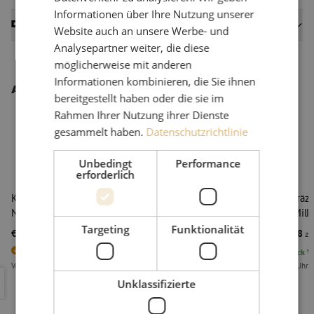
Informationen über Ihre Nutzung unserer
Datenblätter
Website auch an unsere Werbe- und
Analysepartner weiter, die diese
möglicherweise mit anderen
Informationen kombinieren, die Sie ihnen
Andere interessante Produkte
bereitgestellt haben oder die sie im
Rahmen Ihrer Nutzung ihrer Dienste
gesammelt haben.
Datenschutzrichtlinie
Unbedingt
Performance
BELIEBTES
erforderlich
PRODUKT
Kabelpräzisionsschneider, MB02, 5,0-12,0mm, Ripley
Kabel-Präzi
Miller
Ripley Mille
Targeting
Funktionalität
€ 103,24
€ 129,38
zzgl. mwst.
€ 124,92
Inkl. MwSt.
zzg
3
Stück vorrätig
40
Stück
Vo
Vor 15:00 Uhr bestellt, am nächsten Arbeitstag als erstes geliefert
Vor 15:00 Uhr b
Kabelpräzisionsschneider, MB02, 5,0-12,0mm, Ripley Miller
Kabel-Präz
Unklassifizierte