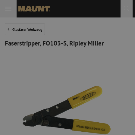
 Sie
Glasfaser Werkzeug
Faserstripper, FO103-S, Ripley Miller