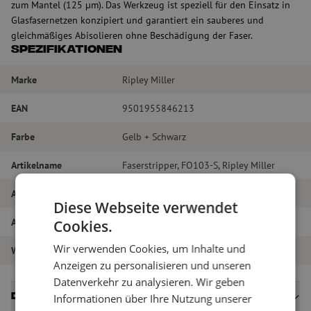
zum Mantel (125 µm). Das Werkzeug ist speziell für den Einsatz in
Glasfasernetzen konzipiert und garantiert ein sauberes und
gleichmäßiges Abisolieren ohne Beschädigung der Faser.
Spezifikationen
Marke
Ripley Miller
EAN
9501955846213
Farbe
Gelb + Schwarz
Artikelname
Faserstripper, FO103-S, Ripley Miller
Artikel Nummer
M00000105
Diese Webseite verwendet
Art des Werkzeugs
Abmanteln
Cookies.
Wir verwenden Cookies, um Inhalte und
Werkzeug-Typ
Abmanteln
Anzeigen zu personalisieren und unseren
Datenverkehr zu analysieren. Wir geben
Datenblätter
Informationen über Ihre Nutzung unserer