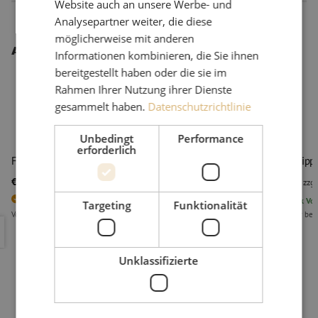
Website auch an unsere Werbe- und
Analysepartner weiter, die diese
möglicherweise mit anderen
Andere interessante Produkte
Informationen kombinieren, die Sie ihnen
bereitgestellt haben oder die sie im
Rahmen Ihrer Nutzung ihrer Dienste
gesammelt haben.
Datenschutzrichtlinie
Unbedingt
Performance
erforderlich
Faserstripper, FO103-S-300, Ripley Miller
Faserstripp
€ 41,85
€ 45,43
zzgl. mwst.
€ 50,64
Inkl. MwSt.
zzgl
4
Stück vorrätig
6
Stück
Vor
Targeting
Funktionalität
Vor 15:00 Uhr bestellt, am nächsten Arbeitstag als erstes geliefert
Vor 15 Uhr best
Faserstripper, FO103-S-300, Ripley Miller
Faserstrip
Unklassifizierte