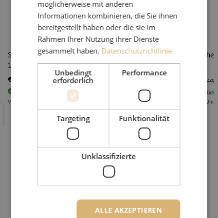
möglicherweise mit anderen
Informationen kombinieren, die Sie ihnen
bereitgestellt haben oder die sie im
Rahmen Ihrer Nutzung ihrer Dienste
gesammelt haben.
Datenschutzrichtlinie
STC, Sicherer Rohrabschneider, Satz, 16/14mm,
STC, Siche
14/10mm, 12/10mm, 10/8mm
Unbedingt
Performance
€ 107,59
€ 27,17
erforderlich
zzgl. mwst.
€ 130,18
Inkl. MwSt.
zzgl
37
Stück
Vorrätig
384
Stück
V
Vor 15:00 Uhr bestellt, am nächsten Arbeitstag als erstes geliefert
Vor 15:00 Uhr b
STC, Sicherer Rohrabschneider, Satz, 16/14mm, 14/10mm, 1
STC, Sich
Targeting
Funktionalität
Unklassifizierte
ALLE AKZEPTIEREN