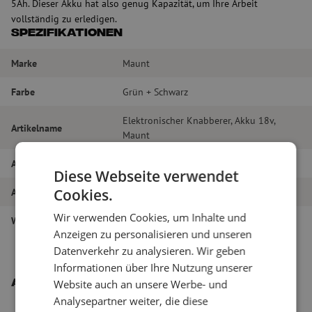
5Ah. Dieser Akku hat also genug Kapazität, um Ihre Arbeit
vollständig zu erledigen.
Spezifikationen
Marke
Maunt
Farbe
Grün + Schwarz
Elektronischer Knabberer, Akku 18v,
Artikelname
Maunt
Artikel Nummer
M00002554
Diese Webseite verwendet
Cookies.
Art des Werkzeugs
Abmanteln
Wir verwenden Cookies, um Inhalte und
Werkzeug-Typ
Abmanteln
Anzeigen zu personalisieren und unseren
Datenverkehr zu analysieren. Wir geben
Informationen über Ihre Nutzung unserer
Andere interessante Produkte
Website auch an unsere Werbe- und
Analysepartner weiter, die diese