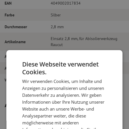
EAN
4049002017834
Farbe
Silber
Durchmesser
2,8 mm
Einsatz 2,8 mm, für Abisolierwerkzeug
Artikelname
Raucut
Artikel Nummer
M00000306
Diese Webseite verwendet
Art des Werkzeugs
Einzelne Teile
Cookies.
Werkzeug-Typ
Einzelne Teile
Wir verwenden Cookies, um Inhalte und
Anzeigen zu personalisieren und unseren
Datenverkehr zu analysieren. Wir geben
Informationen über Ihre Nutzung unserer
Andere interessante Produkte
Website auch an unsere Werbe- und
Analysepartner weiter, die diese
möglicherweise mit anderen