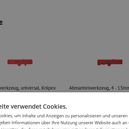
e
erkzeug, universal, Knipex
Abmantelwerkzeug, 4 - 13mm
€ 29,89
ite verwendet Cookies.
gl. mwst.
€ 29,37
Inkl. MwSt.
zzgl. mwst.
€ 36,17
Inkl
orrätig
6
Stück
Vorrätig
okies, um Inhalte und Anzeigen zu personalisieren und unseren
stellt, am nächsten Arbeitstag
Vor 15 Uhr bestellt, am nächsten Arbei
 geben Informationen über Ihre Nutzung unserer Website auch an
geliefert.