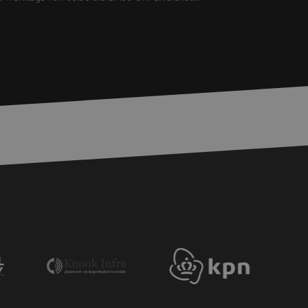
bessern, indem
e verhindert
chen Menschen und
bsite von Vorteil,
er Website zu
wird, die auf der
gemeine Kennung, die
iablen verwendet
ine zufällig
ie verwendet wird,
s Beispiel ist jedoch
einen Benutzer
-Site Request
tellt sicher, dass
r Website von dem
werden, wodurch die
 Gastes zur
tliche Zwecke zu
-Site Request
tellt sicher, dass
r Website von dem