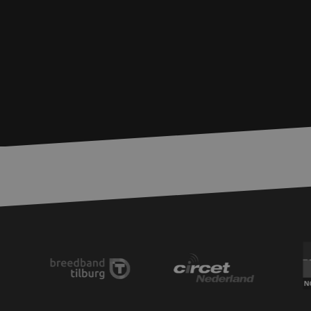
__cf_bm
PHPSESSID
LS_CSRF_TOKEN
li_gc
LS_CSRF_TOKEN