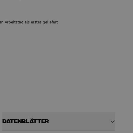
ete
Spezial Spleißgeräte
Gebrauchte Geräte
n Arbeitstag als erstes geliefert
sschutz
Gebrauchtes Spleißgerät
binder
g
Datenblätter