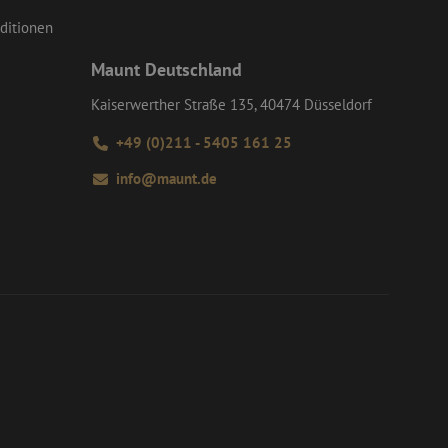
tzererlebnis zu
optimieren.
ditionen
as das
 Analytics
lt.
ung des am
Maunt Deutschland
n Google. Dieses
tzer zu
mit dem wir die
te Nummer als
Kaiserwerther Straße 135, 40474 Düsseldorf
itenanforderung auf
g von Besucher-,
+49 (0)211 - 5405 161 25
Analyseberichte
 Informationen
über Werbung, die
info@maunt.de
 Website gesehen
e) gesetzt, um
kies unterstützt.
 Benutzerkennung
 festgelegt werden.
ng über viele
m die
ndbenutzer die
r möglicherweise
um Teilen des