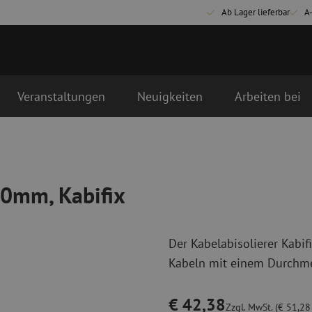
Ab Lager lieferbar
A
Veranstaltungen
Neuigkeiten
Arbeiten bei
tstag als erstes geliefert
Glasfaser Anschlussmaterialien
Glasfaser Pat
Pigtails
Singlemode Pa
,0mm, Kabifix
Adapter
Multimode OM
Spleißmaterial
Multimode OM
Spleißzubehör
Simplex
Der Kabelabisolierer Kabif
Glasfaser Werkzeug
Glasfaser Re
Kabeln mit einem Durchme
Abmanteln
Trockenreinig
Schneidzangen
Flüssigreinigu
€ 42,38
erbinder
Crimpzangen
Reinigungszub
Zzgl. MwSt. (€ 51,28