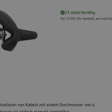
Schneidwerkzeuge
Reinigungspak
23 stück Vorrätig
 Messgeräte
Verbrauchsmaterialien
Koax
Vor 15:00 Uhr bestellt, am nächste
Befestigungsmaterialien
Überspannung
Kabelbinder
Koaxkabel
Klebeband
Koax Steckver
Sonstige Verbrauchsmaterialien
Koax Werkzeu
Abisolieren von Kabeln mit einem Durchmesser von 6
eugs ist einfach manuell einstellbar.