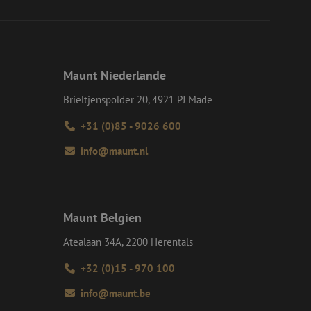
werden, wodurch die
om-Dienst
ungen für Besucher-
r von Cookie-
nieren.
Maunt Niederlande
chere Einreichung
tellen, die
Brieltjenspolder 20, 4921 PJ Made
bessern, indem
e verhindert
+31 (0)85 - 9026 600
info@maunt.nl
Beschreibung
erwendet, um den
rmationen jedes
Maunt Belgien
 von Google Maps
eprodukten zu
zerengagement und
 um die Service-
Atealaan 34A, 2200 Herentals
n. Es kann Daten
tzers auf der
und das
+32 (0)15 - 970 100
rerfahrung und die
eraktionen auf der
info@maunt.be
besuchte Seiten
as das
ert. Diese
lt.