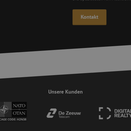
Sicherheit und Benutzererfahrung zu ver
collect.zoho.eu
CSRF (Cross-Site Request Forgery) Angriff
werden.
Kontakt
29 Minuten
Dieser Cookie wird verwendet, um zwis
Cloudflare Inc.
59 Sekunden
Bots zu unterscheiden. Dies ist für die We
.linkedin.com
um gültige Berichte über die Nutzung ihr
erstellen.
Sitzung
Cookie, das von Anwendungen generiert 
PHP.net
PHP-Sprache basieren. Dies ist eine all
www.maunt.de
zum Verwalten von Benutzersitzungsvar
wird. Normalerweise handelt es sich um e
Google-Datenschutzerklärung
generierte Zahl. Die Art und Weise, wie s
kann für die Site spezifisch sein. Ein gute
die Beibehaltung des Anmeldestatus für 
zwischen den Seiten.
Sitzung
Dieses Cookie wird verwendet, um Cross
Zoho Corporation
Forgery (CSRF) Angriffe zu verhindern. Es s
salesiq.zoho.eu
Einreichungen von Formularen auf eine
aktuell eingeloggten Benutzer getätigt 
Unsere Kunden
Seitensicherheit verbessert wird.
5 Monate 4
Wird verwendet, um die Zustimmung des
LinkedIn
Wochen
Verwendung von Cookies für nicht wesen
Corporation
speichern
.linkedin.com
Sitzung
Dieses Cookie wird verwendet, um Cross
Zoho Corporation
Forgery (CSRF) Angriffe zu verhindern. Es s
salesiq.zohopublic.eu
Einreichungen von Formularen auf eine