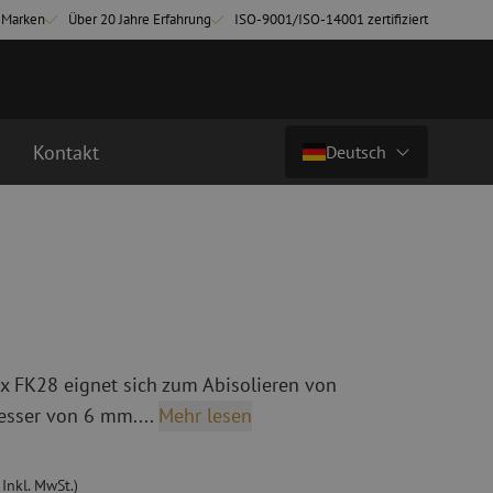
-Marken
Über 20 Jahre Erfahrung
ISO-9001/ISO-14001 zertifiziert
Kontakt
Deutsch
€ 42,38
zzgl. mwst. (€ 51,28 inkl. mwst.)
Land/Sprache
chkabel
Glasfaser Breakoutkabel
tchkabel
Singlemode Breakoutkabel
Nederlands (NL)
3 Patchkabel
4 Patchkabel
Nederlands (BE)
English
ix FK28 eignet sich zum Abisolieren von
inigung
Glasfaser Spleißgeräte
Français
sser von 6 mm....
Mehr lesen
ung
Spleißgerät
Deutsch
ng
Spleißgerät Zubehör
ehör
Cleaver/Faserschneider
 Inkl. MwSt.)