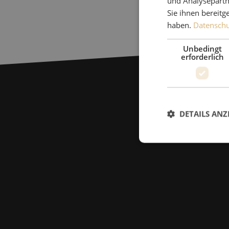
und Analysepartn
Abmantelwerkzeug, 6.0 - 29.0mm, Knipex
Abmantelwe
Sie ihnen bereitg
haben.
Datenschut
Unbedingt
erforderlich
DETAILS ANZ
Unbed
Unbedingt erforderl
Kontoverwaltung. Oh
Name
zfccn