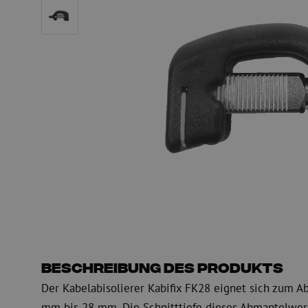
PE
Warnung
Glasfaser Einblasmaschinen
Glasfaser Test- und
Einblasgerät
Testen
Schmiermittel
Messen
Kompressoren
Inspektion
OTDR
Beschreibung des Produkts
Der Kabelabisolierer Kabifix FK28 eignet sich zum 
mm bis 28 mm. Die Schnitttiefe dieses Abmantelwerkz