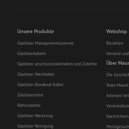
CookieScriptConse
Unsere Produkte
Webshop
zfccn
Glasfaser Managementsysteme
Bezahlen
Glasfaserkabeln
Versand und
Über Mau
Glasfaser anschlussmaterialien und Zubehör
Name
Name
Anbieter
/
Glasfaser Patchkabel
Die Geschic
Name
Domäne
Anbi
Name
_ga_M4G7ZZCFYF
zsce4753e68f69b42
Dom
Glasfaser-Breakout-Kabel
Team Maunt
zft-
.maunt.de
fp_user_id
sdc
_fbp
Meta
uesign
Glasfaserrohre
Inc.
Arbeiten bei
drscc
.mau
Rohrzubehör
Veranstaltu
_clck
.mau
Glasfaser Werkzeug
Nachrichten
zps-tgr-dts
lidc
Micr
Glasfaser Reinigung
Meistgesuch
Corp