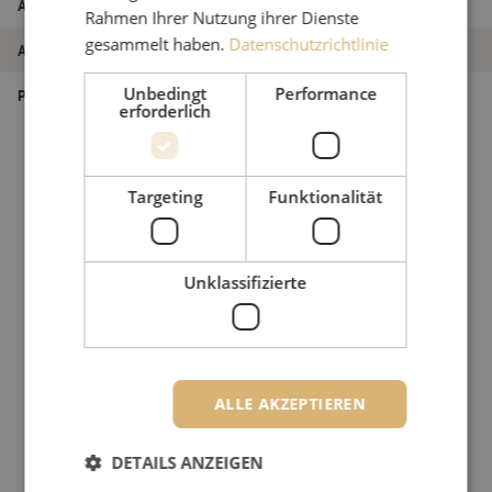
Artikel Nummer
M00002344
Rahmen Ihrer Nutzung ihrer Dienste
gesammelt haben.
Datenschutzrichtlinie
Art des Produkts
Vor-/Nachlauffaser Box
Unbedingt
Performance
Produkttyp
Messen
erforderlich
Targeting
Funktionalität
Unklassifizierte
ALLE AKZEPTIEREN
DETAILS ANZEIGEN