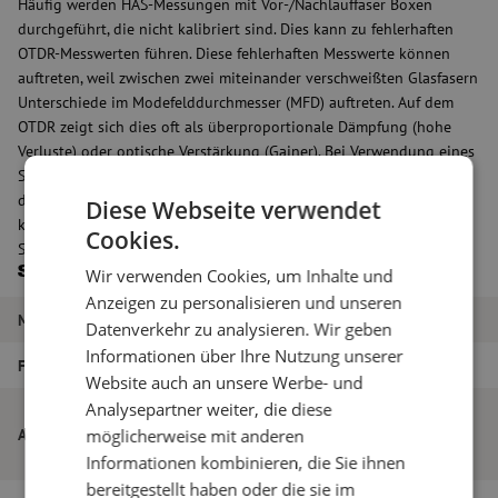
Häufig werden HAS-Messungen mit Vor-/Nachlauffaser Boxen
durchgeführt, die nicht kalibriert sind. Dies kann zu fehlerhaften
OTDR-Messwerten führen. Diese fehlerhaften Messwerte können
auftreten, weil zwischen zwei miteinander verschweißten Glasfasern
Unterschiede im Modefelddurchmesser (MFD) auftreten. Auf dem
OTDR zeigt sich dies oft als überproportionale Dämpfung (hohe
Verluste) oder optische Verstärkung (Gainer). Bei Verwendung eines
Satzes kalibrierter Vor-/Nachlauffaser Boxen ist das Problem auf
dem OTDR nicht mehr sichtbar. Dieses Set besteht aus 2
Diese Webseite verwendet
kalibrierten Trommelgestellen, die mit SC/PC-SC/APC-Steckern und
Cookies.
SC/PC-SC/APC- und SC/PC-LC/APC-Steckern ausgestattet sind.
Spezifikationen
Wir verwenden Cookies, um Inhalte und
Anzeigen zu personalisieren und unseren
Marke
Maunt
Datenverkehr zu analysieren. Wir geben
Informationen über Ihre Nutzung unserer
Fasertyp
Singlemode
Website auch an unsere Werbe- und
Analysepartner weiter, die diese
Vor-/Nachlauffaser Box, kalibriert, 2x
Artikelname
1000m, SC/PC-SC/APC, SC/PC-LC/APC 1x
möglicherweise mit anderen
1000m, SC/APC-SC/APC, SM, 2,0mm, 5m
Informationen kombinieren, die Sie ihnen
bereitgestellt haben oder die sie im