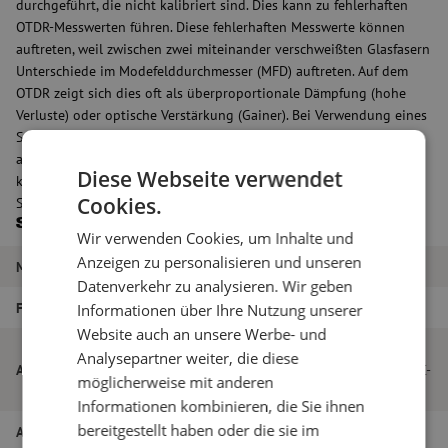
durchgeführt, die nicht kalibriert sind. Dies kann zu fehlerhaften
OTDR-Messwerten führen. Diese fehlerhaften Messwerte können
auftreten, weil zwischen zwei miteinander verschweißten Glasfasern
Unterschiede im Modefelddurchmesser (MFD) auftreten. Auf dem
OTDR zeigt sich dies oft als überproportionale Dämpfung (hohe
Verluste) oder optische Verstärkung (Gainer). Bei Verwendung eines
Satzes von kalibrierten Vor-/Nachlauffaser Boxen ist das Problem
auf dem OTDR nicht mehr sichtbar. Dieses Set besteht aus 2
Diese Webseite verwendet
kalibrierten Trommelgestellen, die mit SC/PC-SC/APC, SC/APC-
Cookies.
SC/APC-Steckern ausgestattet sind.
Spezifikationen
Wir verwenden Cookies, um Inhalte und
Anzeigen zu personalisieren und unseren
Marke
Maunt
Datenverkehr zu analysieren. Wir geben
Fasertyp
Singlemode
Informationen über Ihre Nutzung unserer
Website auch an unsere Werbe- und
Vor-/Nachlauffaser Box, kalibriert, 1x
Analysepartner weiter, die diese
Artikelname
1000m, SC/PC-SC/APC, 1x 1000m, SC/APC-
möglicherweise mit anderen
SC/APC, SM, 2,0mm, 5m
Informationen kombinieren, die Sie ihnen
bereitgestellt haben oder die sie im
Artikel Nummer
M00002774