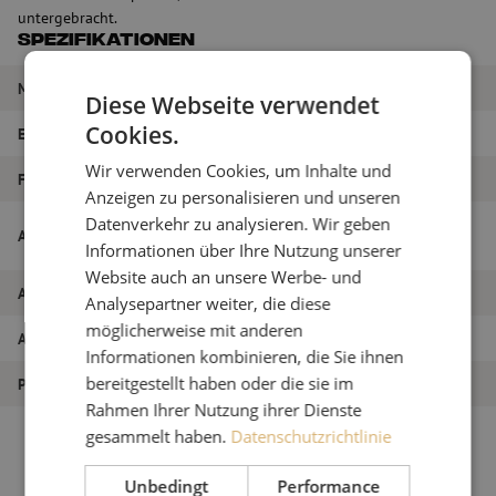
untergebracht.
Spezifikationen
Marke
Maunt
Diese Webseite verwendet
Cookies.
EAN
9501934842755
Wir verwenden Cookies, um Inhalte und
Fasertyp
Singlemode
Anzeigen zu personalisieren und unseren
Datenverkehr zu analysieren. Wir geben
Vor-/Nachlauffaser Box, 2x 1000m, SM,
Artikelname
SC/PC-SC/APC, SC/PC-LC/APC, 2,0mm, 5m
Informationen über Ihre Nutzung unserer
Website auch an unsere Werbe- und
Artikel Nummer
M00000440
Analysepartner weiter, die diese
möglicherweise mit anderen
Art des Produkts
Vor-/Nachlauffaser Box
Informationen kombinieren, die Sie ihnen
bereitgestellt haben oder die sie im
Produkttyp
Messen
Rahmen Ihrer Nutzung ihrer Dienste
gesammelt haben.
Datenschutzrichtlinie
Unbedingt
Performance