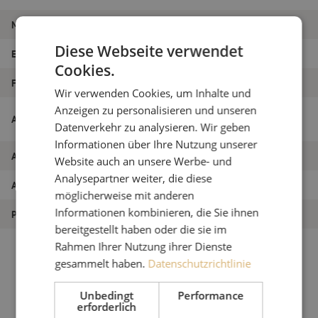
Marke
Maunt
Diese Webseite verwendet
EAN
9504255591951
Cookies.
Fasertyp
Singlemode
Wir verwenden Cookies, um Inhalte und
Anzeigen zu personalisieren und unseren
Vor-/Nachlauffaser Box, 1x 1000m, SM,
Artikelname
SC/APC-LC/APC, 2,0mm, 5m
Datenverkehr zu analysieren. Wir geben
Informationen über Ihre Nutzung unserer
Artikel Nummer
M00000332
Website auch an unsere Werbe- und
Analysepartner weiter, die diese
Art des Produkts
Vor-/Nachlauffaser Box
möglicherweise mit anderen
Informationen kombinieren, die Sie ihnen
Produkttyp
Messen
bereitgestellt haben oder die sie im
Rahmen Ihrer Nutzung ihrer Dienste
gesammelt haben.
Datenschutzrichtlinie
Unbedingt
Performance
erforderlich