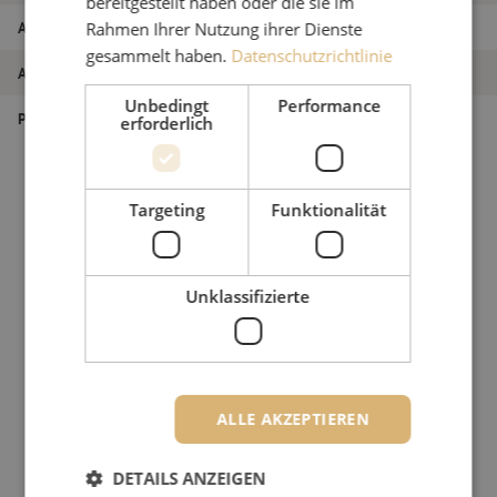
bereitgestellt haben oder die sie im
Artikel Nummer
M20002997
Rahmen Ihrer Nutzung ihrer Dienste
gesammelt haben.
Datenschutzrichtlinie
Art des Produkts
Patchkabel
Unbedingt
Performance
Produkttyp
Messen
erforderlich
Targeting
Funktionalität
Unklassifizierte
ALLE AKZEPTIEREN
DETAILS ANZEIGEN