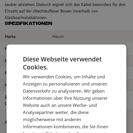
sauber abziehen. Dadurch eignet sich das Kabel besonders für den
Einsatz auf Vor-/Nachlauffaser Boxen innerhalb von
Glasfaserinstallationen.
Spezifikationen
Marke
Maunt
Fasertyp
Multimode
Diese Webseite verwendet
Farbe
Magenta
Cookies.
Faser-Typ
OM4
Wir verwenden Cookies, um Inhalte und
Anzeigen zu personalisieren und unseren
Faseranzahl
Simplex
Datenverkehr zu analysieren. Wir geben
Äußerer
Informationen über Ihre Nutzung unserer
2.0
Durchmesser (mm)
Website auch an unsere Werbe- und
Analysepartner weiter, die diese
Patchkabel easy-strip simplex, OM4,
möglicherweise mit anderen
Artikelname
LC/PC-SC/PC, 2mm, 10m, für
Informationen kombinieren, die Sie ihnen
Vor-/Nachlauffaser Box