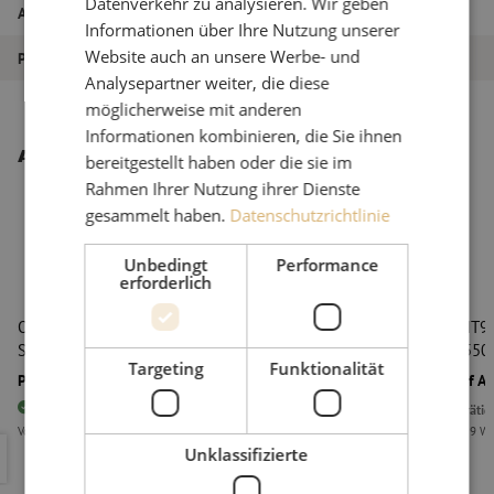
Datenverkehr zu analysieren. Wir geben
Artikel Nummer
M10000164
Informationen über Ihre Nutzung unserer
Website auch an unsere Werbe- und
Produkttyp
OTDR
Analysepartner weiter, die diese
möglicherweise mit anderen
Informationen kombinieren, die Sie ihnen
Andere interessante Produkte
bereitgestellt haben oder die sie im
Rahmen Ihrer Nutzung ihrer Dienste
gesammelt haben.
Datenschutzrichtlinie
Unbedingt
Performance
erforderlich
OTDR MT9085A, SM, 1310/1550nm (39/37,5dB),
OTDR MT908
SC/APC, Anritsu
1310/1550n
Targeting
Funktionalität
Preis auf Anfrage
Preis auf A
9
Stück
Vorrätig
Nicht vorrätig
Vor 15:00 Uhr bestellt, am nächsten Arbeitstag als erstes geliefert
Lieferzeit 9 W
OTDR MT9085A, SM, 1310/1550nm (39/37,5dB), SC/APC, Anrit
OTDR MT90
Unklassifizierte