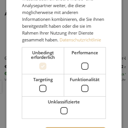
Analysepartner weiter, die diese
möglicherweise mit anderen
Andere interessante Produkte
Informationen kombinieren, die Sie ihnen
bereitgestellt haben oder die sie im
Rahmen Ihrer Nutzung ihrer Dienste
gesammelt haben.
Datenschutzrichtlinie
Unbedingt
Performance
erforderlich
Glasfaser-Laserstift, kompakt, 10mW, 5km
Glasfaser-L
€ 96,72
€ 129,32
zzgl. mwst.
€ 117,03
Inkl. MwSt.
zzg
12
Stück
Vorrätig
11
Stück
Vo
Targeting
Funktionalität
Vor 15:00 Uhr bestellt, am nächsten Arbeitstag als erstes geliefert
Vor 15:00 Uhr b
Glasfaser-Laserstift, kompakt, 10mW, 5km
Glasfaser-
Unklassifizierte