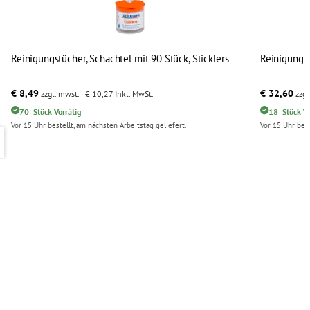
Reinigungstücher, Schachtel mit 90 Stück, Sticklers
Reinigungss
€ 8,49
€ 32,60
zzgl. mwst.
€ 10,27
Inkl. MwSt.
zzgl
70
Stück
Vorrätig
18
Stück
Vo
Vor 15 Uhr bestellt, am nächsten Arbeitstag geliefert.
Vor 15 Uhr best
Reinigungstücher, Schachtel mit 90 Stück, Sticklers
Reinigungs