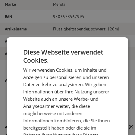
Marke
Menda
EAN
9503578567995
Artikelname
Flüssigkeitsspender, schwarz, 120ml
Artikel Nummer
M00000216
Diese Webseite verwendet
Art des Produkts
Reinigungszubehör
Cookies.
Wir verwenden Cookies, um Inhalte und
Anzeigen zu personalisieren und unseren
Andere interessante Produkte
Datenverkehr zu analysieren. Wir geben
Informationen über Ihre Nutzung unserer
Website auch an unsere Werbe- und
Analysepartner weiter, die diese
möglicherweise mit anderen
Informationen kombinieren, die Sie ihnen
Alkohol 96%, 1 Liter
Alkohol 99,
bereitgestellt haben oder die sie im
Rahmen Ihrer Nutzung ihrer Dienste