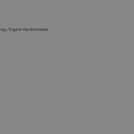
ete
Spezial Spleißgeräte
Gebrauchte Geräte
sschutz
Gebrauchtes Spleißgerät
ung
Eigene Handelsmarke
binder
g