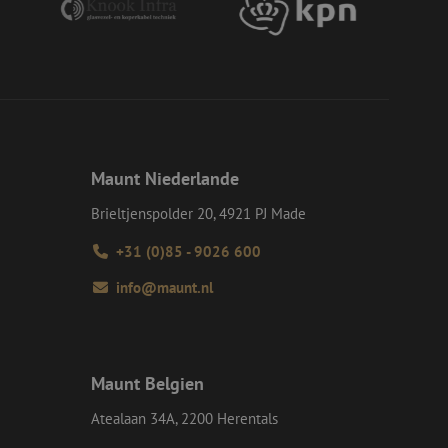
ie verwendet wird,
s Beispiel ist jedoch
einen Benutzer
-Site Request
tellt sicher, dass
r Website von dem
werden, wodurch die
 Gastes zur
Maunt Niederlande
tliche Zwecke zu
Brieltjenspolder 20, 4921 PJ Made
-Site Request
tellt sicher, dass
+31 (0)85 - 9026 600
r Website von dem
werden, wodurch die
info@maunt.nl
om-Dienst
ungen für Besucher-
r von Cookie-
nieren.
chere Einreichung
Maunt Belgien
tellen, die
bessern, indem
Atealaan 34A, 2200 Herentals
e verhindert