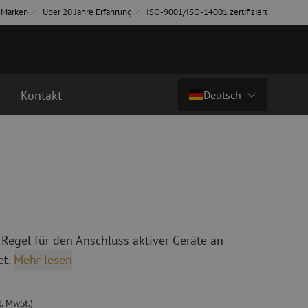
-Marken
Über 20 Jahre Erfahrung
ISO-9001/ISO-14001 zertifiziert
Kontakt
Deutsch
€ 3,20
zzgl. mwst. (€ 3,87 inkl. mwst.)
Land/Sprache
chkabel
Glasfaser Breakoutkabel
tchkabel
Singlemode Breakoutkabel
Nederlands (NL)
3 Patchkabel
4 Patchkabel
Nederlands (BE)
English
 Regel für den Anschluss aktiver Geräte an
inigung
Glasfaser Spleißgeräte
Français
t.
Mehr lesen
ung
Spleißgerät
Deutsch
ng
Spleißgerät Zubehör
ehör
Cleaver/Faserschneider
l. MwSt.)