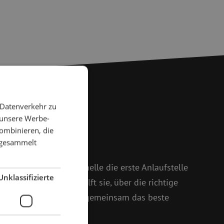
 Datenverkehr zu
 unsere Werbe-
 Fragen?
ombinieren, die
e gesammelt
 weiter
 und Isabelle ist Michelle die erste Anlaufstelle
Unklassifizierte
oßem Enthusiasmus hilft sie, über die richtige
setzt sich dafür ein, gemeinsam das beste