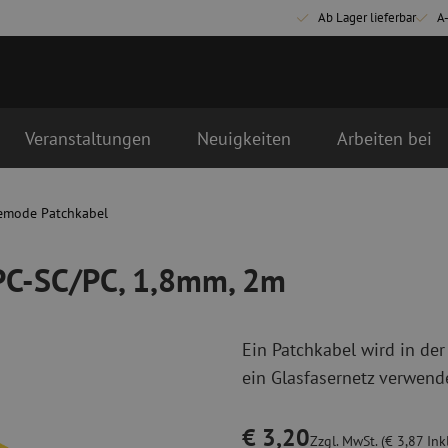
Ab Lager lieferbar
A
Veranstaltungen
Neuigkeiten
Arbeiten bei
, 2m
emode Patchkabel
Glasfaser Anschlussmaterialien
Glasfaser Pat
Pigtails
Singlemode Pa
/PC-SC/PC, 1,8mm, 2m
Adapter
Multimode OM
Spleißmaterial
Multimode OM
Spleißzubehör
Simplex
Ein Patchkabel wird in der
Glasfaser Werkzeug
Glasfaser Re
ein Glasfasernetz verwende
Abmanteln
Trockenreinig
Schneidzangen
Flüssigreinigu
€ 3,20
erbinder
Crimpzangen
Reinigungszub
Zzgl. MwSt. (€ 3,87 Ink