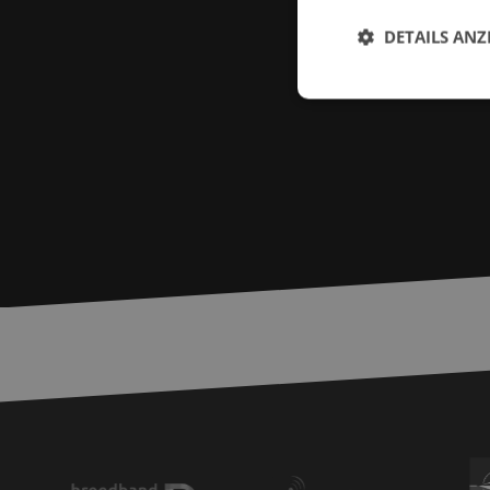
DETAILS ANZ
Unbed
Unbedingt erforderl
Kontoverwaltung. Oh
Name
zfccn
__cf_bm
PHPSESSID