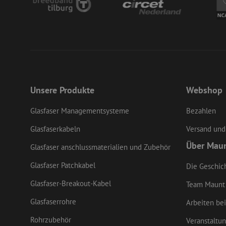
LS_CSRF_TOKEN
li_gc
Unsere Produkte
Webshop
Glasfaser Managementsysteme
Bezahlen
LS_CSRF_TOKEN
Glasfaserkabeln
Versand und
Über Mau
Glasfaser anschlussmaterialien und Zubehör
CookieScriptConse
Glasfaser Patchkabel
Die Geschic
Glasfaser-Breakout-Kabel
Team Maunt
zfccn
Glasfaserrohre
Arbeiten bei
Rohrzubehör
Veranstaltu