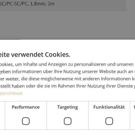
 SC/PC-SC/PC, 1,8mm, 2m
ite verwendet Cookies.
okies, um Inhalte und Anzeigen zu personalisieren und unseren
 geben Informationen über Ihre Nutzung unserer Website auch an
Haben Sie
er weiter, die diese möglicherweise mit anderen Informationen k
estellt haben oder die sie im Rahmen Ihrer Nutzung ihrer Dienst
Michelle hilft Ihnen gerne
zrichtlinie
Zusammen mit Jeroen, Julia
Performance
Targeting
Funktionalität
für unsere Kunden. Mit gr
Lösung nachzudenken und 
Ergebnis zu erzielen.