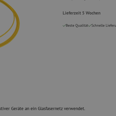
Schneidwerkzeuge
Reinigungspak
Lieferzeit 5 Wochen
 Messgeräte
Verbrauchsmaterialien
Koax
Befestigungsmaterialien
Überspannung
Beste Qualität
Schnelle Liefer
Kabelbinder
Koaxkabel
Klebeband
Koax Steckver
Sonstige Verbrauchsmaterialien
Koax Werkzeu
ktiver Geräte an ein Glasfasernetz verwendet.