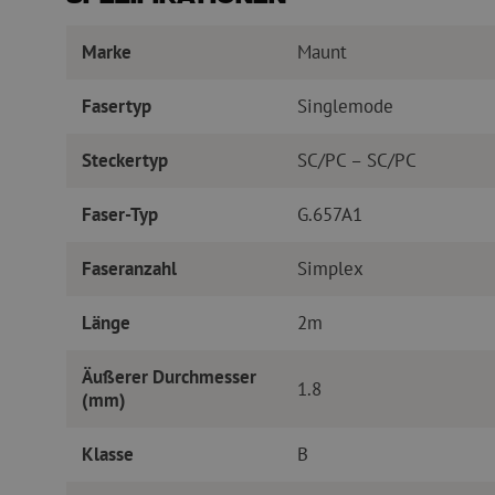
Marke
Maunt
Fasertyp
Singlemode
Steckertyp
SC/PC – SC/PC
Faser-Typ
G.657A1
Faseranzahl
Simplex
Länge
2m
Äußerer Durchmesser
1.8
(mm)
Klasse
B