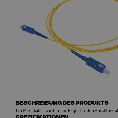
PE
Warnung
Glasfaser Einblasmaschinen
Glasfaser Test- und
Einblasgerät
Testen
Schmiermittel
Messen
Kompressoren
Inspektion
OTDR
Beschreibung des Produkts
Ein Patchkabel wird in der Regel für den Anschluss a
Spezifikationen