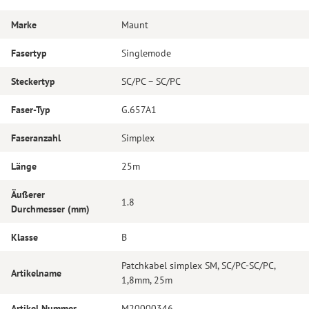
Marke
Maunt
Fasertyp
Singlemode
Steckertyp
SC/PC – SC/PC
Faser-Typ
G.657A1
Faseranzahl
Simplex
Länge
25m
Äußerer
1.8
Durchmesser (mm)
Klasse
B
Patchkabel simplex SM, SC/PC-SC/PC,
Artikelname
1,8mm, 25m
Artikel Nummer
M20000346