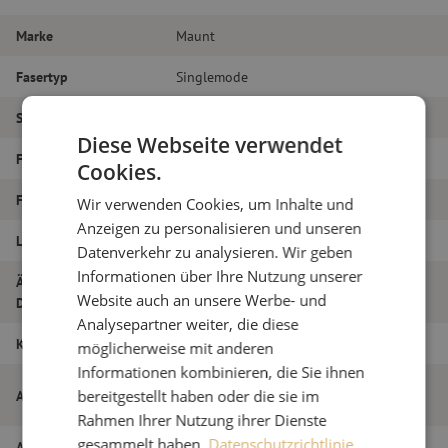
Marke
Maunt
Fasertyp
Singlemode
Steckertyp
LC/PC – SC/PC
Diese Webseite verwendet
Faser-Typ
G.657A1
Cookies.
Faseranzahl
Simplex
Wir verwenden Cookies, um Inhalte und
Anzeigen zu personalisieren und unseren
Länge
12m
Datenverkehr zu analysieren. Wir geben
Informationen über Ihre Nutzung unserer
Äußerer
1.2
Website auch an unsere Werbe- und
Durchmesser (mm)
Analysepartner weiter, die diese
Klasse
B
möglicherweise mit anderen
Informationen kombinieren, die Sie ihnen
Patchkabel simplex SM, LC/PC-SC/PC,
Artikelname
bereitgestellt haben oder die sie im
1,2mm, 12m
Rahmen Ihrer Nutzung ihrer Dienste
gesammelt haben.
Datenschutzrichtlinie
Artikel Nummer
M20000717