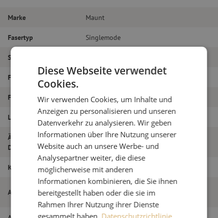
Marke
Maunt
Fasertyp
Singlemode
Steckertyp
LC/PC – SC/APC
Diese Webseite verwendet
Faser-Typ
G.657A1
Cookies.
Faseranzahl
Simplex
Wir verwenden Cookies, um Inhalte und
Anzeigen zu personalisieren und unseren
Länge
3.2m
Datenverkehr zu analysieren. Wir geben
Informationen über Ihre Nutzung unserer
Äußerer
1.6
Website auch an unsere Werbe- und
Durchmesser (mm)
Analysepartner weiter, die diese
Klasse
B
möglicherweise mit anderen
Informationen kombinieren, die Sie ihnen
Patchkabel simplex SM, LC/PC-SC/APC,
Artikelname
bereitgestellt haben oder die sie im
1,6mm, 3,2m
Rahmen Ihrer Nutzung ihrer Dienste
gesammelt haben.
Datenschutzrichtlinie
Artikel Nummer
M20000728