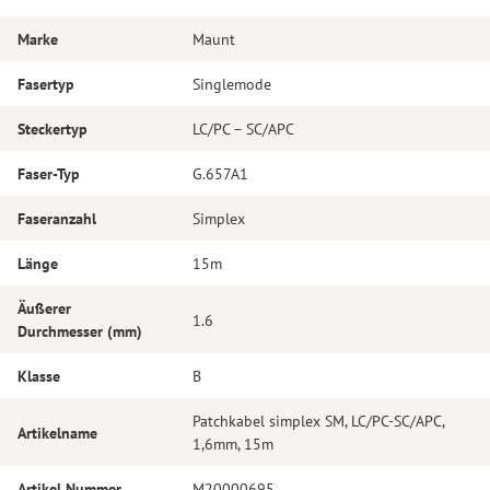
Marke
Maunt
Fasertyp
Singlemode
Steckertyp
LC/PC – SC/APC
Faser-Typ
G.657A1
Faseranzahl
Simplex
Länge
15m
Äußerer
1.6
Durchmesser (mm)
Klasse
B
Patchkabel simplex SM, LC/PC-SC/APC,
Artikelname
1,6mm, 15m
Artikel Nummer
M20000695