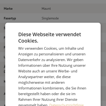
Marke
Maunt
Fasertyp
Singlemode
Steckertyp
LC/PC – SC/APC
Diese Webseite verwendet
Faser-Typ
G.657A1
Cookies.
Faseranzahl
Simplex
Wir verwenden Cookies, um Inhalte und
Anzeigen zu personalisieren und unseren
Länge
12m
Datenverkehr zu analysieren. Wir geben
Informationen über Ihre Nutzung unserer
Äußerer
1.2
Website auch an unsere Werbe- und
Durchmesser (mm)
Analysepartner weiter, die diese
Klasse
C
möglicherweise mit anderen
Informationen kombinieren, die Sie ihnen
Patchkabel simplex SM, LC/PC-SC/APC,
Artikelname
bereitgestellt haben oder die sie im
1,2mm, 12m
Rahmen Ihrer Nutzung ihrer Dienste
gesammelt haben.
Datenschutzrichtlinie
Artikel Nummer
M20000706