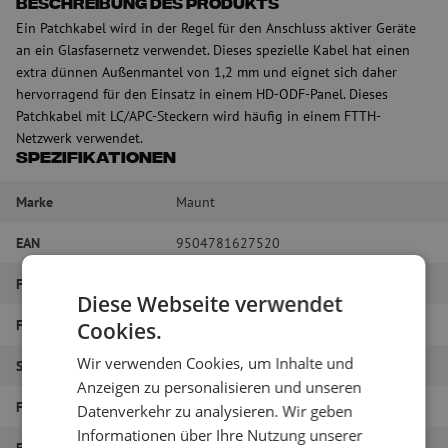
Beschreibung des Produkts
Ein Patchkabel wird in der Regel für den Anschluss aktiver Geräte
an ein Glasfasernetz verwendet. Dieses spezielle Kabel hat einen
extra dünnen Außenmantel von 1,2 mm und eignet sich daher
hervorragend für den Einsatz in einem HD-ODF-Panel. Dieses
Patchkabel mit LC/APC-Steckern wird häufig in einem FTTH-
Netzwerk verwendet.
Spezifikationen
Marke
Maunt
EAN
9504781627520
Fasertyp
Singlemode
Diese Webseite verwendet
Farbe
Gelb
Cookies.
Wir verwenden Cookies, um Inhalte und
Steckertyp
LC/APC – LC/APC
Anzeigen zu personalisieren und unseren
Faser-Typ
G.657A1
Datenverkehr zu analysieren. Wir geben
Informationen über Ihre Nutzung unserer
Faseranzahl
Simplex