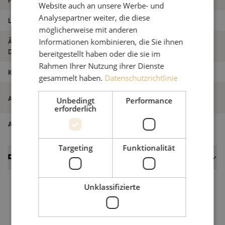
Website auch an unsere Werbe- und
Analysepartner weiter, die diese
Länge
4.5m
möglicherweise mit anderen
Äußerer
Informationen kombinieren, die Sie ihnen
1.2
Durchmesser (mm)
bereitgestellt haben oder die sie im
Rahmen Ihrer Nutzung ihrer Dienste
Klasse
C
gesammelt haben.
Datenschutzrichtlinie
Patchkabel simplex SM, LC/APC-LC/APC,
Artikelname
Unbedingt
Performance
1,2mm, 4,5m
erforderlich
Artikel Nummer
M00000059
Targeting
Funktionalität
Datenblätter
Unklassifizierte