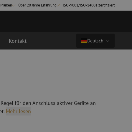
-Marken
Über 20 Jahre Erfahrung
ISO-9001/ISO-14001 zertifiziert
Kontakt
Deutsch
Preis auf Anfrage
Land/Sprache
chkabel
Glasfaser Breakoutkabel
tchkabel
Singlemode Breakoutkabel
Nederlands (NL)
3 Patchkabel
4 Patchkabel
Nederlands (BE)
English
 Regel für den Anschluss aktiver Geräte an
inigung
Glasfaser Spleißgeräte
Français
t.
Mehr lesen
ung
Spleißgerät
Deutsch
ng
Spleißgerät Zubehör
ehör
Cleaver/Faserschneider