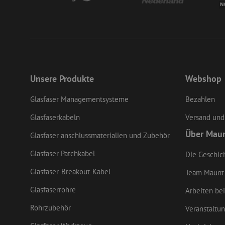
LS_CSRF_TOKEN
li_gc
Unsere Produkte
Webshop
Glasfaser Managementsysteme
Bezahlen
LS_CSRF_TOKEN
Glasfaserkabeln
Versand und
Über Mau
Glasfaser anschlussmaterialien und Zubehör
CookieScriptConse
Glasfaser Patchkabel
Die Geschic
Glasfaser-Breakout-Kabel
Team Maunt
zfccn
Glasfaserrohre
Arbeiten bei
Rohrzubehör
Veranstaltu