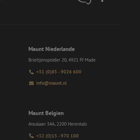
s Beispiel ist jedoch
einen Benutzer
-Site Request
tellt sicher, dass
r Website von dem
werden, wodurch die
 Gastes zur
Maunt Niederlande
tliche Zwecke zu
Brieltjenspolder 20, 4921 PJ Made
-Site Request
tellt sicher, dass
+31 (0)85 - 9026 600
r Website von dem
werden, wodurch die
info@maunt.nl
om-Dienst
ungen für Besucher-
r von Cookie-
nieren.
Maunt Belgien
chere Einreichung
tellen, die
Atealaan 34A, 2200 Herentals
bessern, indem
e verhindert
+32 (0)15 - 970 100