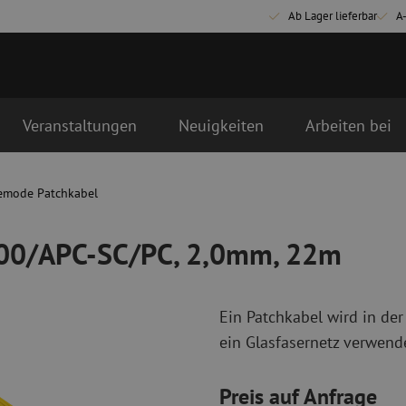
Ab Lager lieferbar
A
Veranstaltungen
Neuigkeiten
Arbeiten bei
2,0mm, 22m
emode Patchkabel
Glasfaser Anschlussmaterialien
Glasfaser Pat
Pigtails
Singlemode Pa
000/APC-SC/PC, 2,0mm, 22m
Adapter
Multimode OM
Spleißmaterial
Multimode OM
Spleißzubehör
Simplex
Ein Patchkabel wird in der
Glasfaser Werkzeug
Glasfaser Re
ein Glasfasernetz verwende
Abmanteln
Trockenreinig
Schneidzangen
Flüssigreinigu
Preis auf Anfrage
erbinder
Crimpzangen
Reinigungszub