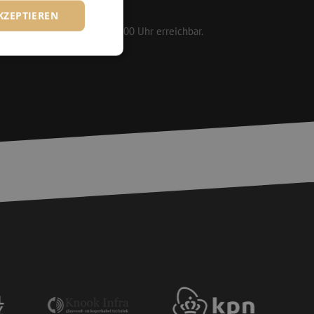
161 25
KZEPTIEREN
 werktags von 08:30 bis 17:00 Uhr erreichbar.
zierte
meldung und die
wendet werden.
chere Einreichung
tellen, die
bessern, indem
e verhindert
chen Menschen und
bsite von Vorteil,
er Website zu
wird, die auf der
gemeine Kennung, die
iablen verwendet
ine zufällig
ie verwendet wird,