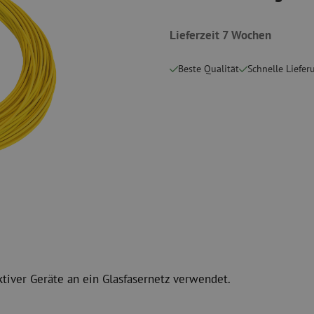
Schneidwerkzeuge
Reinigungspak
Lieferzeit 7 Wochen
 Messgeräte
Verbrauchsmaterialien
Koax
Befestigungsmaterialien
Überspannung
Beste Qualität
Schnelle Liefer
Kabelbinder
Koaxkabel
Klebeband
Koax Steckver
Sonstige Verbrauchsmaterialien
Koax Werkzeu
ktiver Geräte an ein Glasfasernetz verwendet.