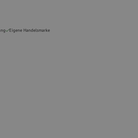
ete
Spezial Spleißgeräte
Gebrauchte Geräte
sschutz
Gebrauchtes Spleißgerät
ung
Eigene Handelsmarke
binder
g