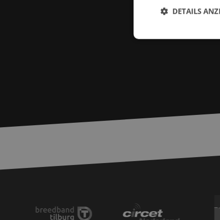
DETAILS ANZ
Unbed
Unbedingt erforderl
Kontoverwaltung. Oh
Name
zfccn
__cf_bm
PHPSESSID