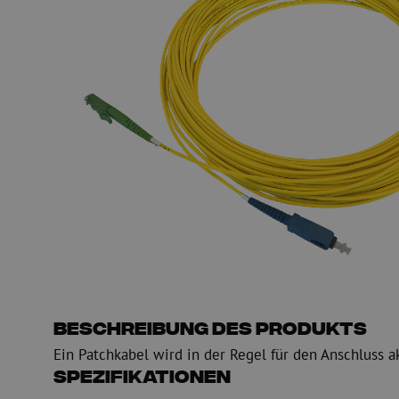
PE
Warnung
Glasfaser Einblasmaschinen
Glasfaser Test- und
Einblasgerät
Testen
Schmiermittel
Messen
Kompressoren
Inspektion
OTDR
Beschreibung des Produkts
Ein Patchkabel wird in der Regel für den Anschluss a
Spezifikationen