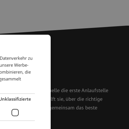
 Datenverkehr zu
 Fragen?
 unsere Werbe-
ombinieren, die
e gesammelt
 weiter
 und Isabelle ist Michelle die erste Anlaufstelle
oßem Enthusiasmus hilft sie, über die richtige
Unklassifizierte
setzt sich dafür ein, gemeinsam das beste