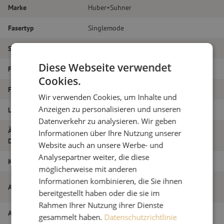
Marke
Huber+Suhner
Fasertyp
Singlemode
Steckertyp
E2000/APC – E2000/APC
Diese Webseite verwendet
Faser-Typ
G.657A1
Cookies.
Faseranzahl
Simplex
Wir verwenden Cookies, um Inhalte und
Anzeigen zu personalisieren und unseren
Länge
6m
Datenverkehr zu analysieren. Wir geben
Äußerer
Informationen über Ihre Nutzung unserer
2.0
Durchmesser (mm)
Website auch an unsere Werbe- und
Analysepartner weiter, die diese
Klasse
B
möglicherweise mit anderen
Informationen kombinieren, die Sie ihnen
Patchkabel simplex SM, E2000/APC-
Artikelname
E2000/APC, 2,0mm, 6m
bereitgestellt haben oder die sie im
Rahmen Ihrer Nutzung ihrer Dienste
Artikel Nummer
M20000527
gesammelt haben.
Datenschutzrichtlinie