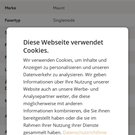
Marke
Maunt
Fasertyp
Singlemode
Steckertyp
SC/PC – SC/PC
Diese Webseite verwendet
Faser-Typ
G.657A1
Cookies.
Faseranzahl
Duplex
Wir verwenden Cookies, um Inhalte und
Anzeigen zu personalisieren und unseren
Länge
4m
Datenverkehr zu analysieren. Wir geben
Informationen über Ihre Nutzung unserer
Äußerer
1.8
Durchmesser (mm)
Website auch an unsere Werbe- und
Analysepartner weiter, die diese
Klasse
B
möglicherweise mit anderen
Informationen kombinieren, die Sie ihnen
Patchkabel duplex SM, SC/PC-SC/PC,
Artikelname
bereitgestellt haben oder die sie im
1.8mm, 4m
Rahmen Ihrer Nutzung ihrer Dienste
Artikel Nummer
M20000168
gesammelt haben.
Datenschutzrichtlinie