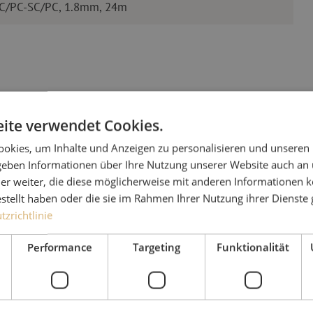
SC/PC-SC/PC, 1.8mm, 24m
ite verwendet Cookies.
okies, um Inhalte und Anzeigen zu personalisieren und unseren
 geben Informationen über Ihre Nutzung unserer Website auch an
Haben Sie
er weiter, die diese möglicherweise mit anderen Informationen k
estellt haben oder die sie im Rahmen Ihrer Nutzung ihrer Dienst
Michelle hilft Ihnen gerne
zrichtlinie
Zusammen mit Jeroen, Julia
Performance
Targeting
Funktionalität
für unsere Kunden. Mit gr
Lösung nachzudenken und 
Ergebnis zu erzielen.