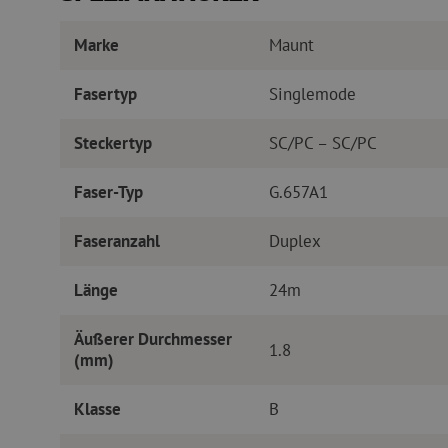
Marke
Maunt
Fasertyp
Singlemode
Steckertyp
SC/PC – SC/PC
Faser-Typ
G.657A1
Faseranzahl
Duplex
Länge
24m
Äußerer Durchmesser
1.8
(mm)
Klasse
B