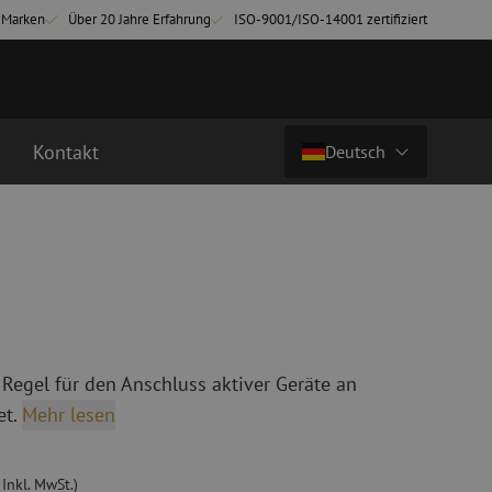
-Marken
Über 20 Jahre Erfahrung
ISO-9001/ISO-14001 zertifiziert
Kontakt
Deutsch
€ 13,71
zzgl. mwst. (€ 16,59 inkl. mwst.)
Land/Sprache
chkabel
Glasfaser Breakoutkabel
tchkabel
Singlemode Breakoutkabel
Nederlands (NL)
3 Patchkabel
4 Patchkabel
Nederlands (BE)
English
 Regel für den Anschluss aktiver Geräte an
inigung
Glasfaser Spleißgeräte
Français
t.
Mehr lesen
ung
Spleißgerät
Deutsch
ng
Spleißgerät Zubehör
ehör
Cleaver/Faserschneider
 Inkl. MwSt.)