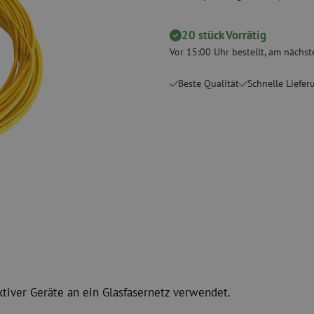
Schneidwerkzeuge
Reinigungspak
20 stück Vorrätig
 Messgeräte
Verbrauchsmaterialien
Koax
Vor 15:00 Uhr bestellt, am nächste
Befestigungsmaterialien
Überspannung
Kabelbinder
Koaxkabel
Beste Qualität
Schnelle Liefer
Klebeband
Koax Steckver
Sonstige Verbrauchsmaterialien
Koax Werkzeu
ktiver Geräte an ein Glasfasernetz verwendet.