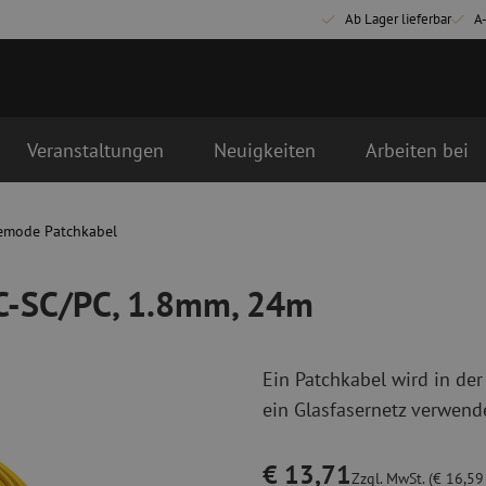
Ab Lager lieferbar
A
Veranstaltungen
Neuigkeiten
Arbeiten bei
 24m
tstag als erstes geliefert
emode Patchkabel
Glasfaser Anschlussmaterialien
Glasfaser Pat
Pigtails
Singlemode Pa
PC-SC/PC, 1.8mm, 24m
Adapter
Multimode OM
Spleißmaterial
Multimode OM
Spleißzubehör
Simplex
Ein Patchkabel wird in der
Glasfaser Werkzeug
Glasfaser Re
ein Glasfasernetz verwende
Abmanteln
Trockenreinig
Schneidzangen
Flüssigreinigu
€ 13,71
erbinder
Crimpzangen
Reinigungszub
Zzgl. MwSt. (€ 16,59