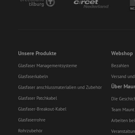
LS_CSRF_TOKEN
li_gc
Unsere Produkte
Webshop
Glasfaser Managementsysteme
Bezahlen
LS_CSRF_TOKEN
Glasfaserkabeln
Versand und
Über Mau
Glasfaser anschlussmaterialien und Zubehör
CookieScriptConse
Glasfaser Patchkabel
Die Geschic
Glasfaser-Breakout-Kabel
Team Maunt
zfccn
Glasfaserrohre
Arbeiten bei
Rohrzubehör
Veranstaltu