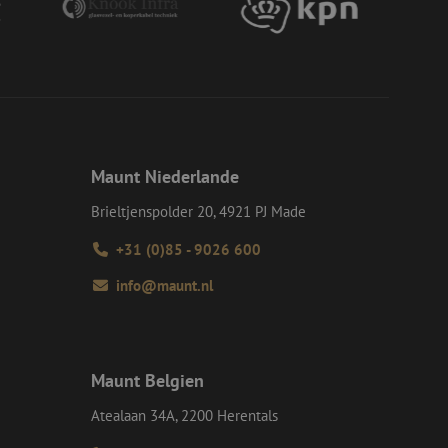
ie verwendet wird,
s Beispiel ist jedoch
einen Benutzer
-Site Request
tellt sicher, dass
r Website von dem
werden, wodurch die
 Gastes zur
Maunt Niederlande
tliche Zwecke zu
Brieltjenspolder 20, 4921 PJ Made
-Site Request
tellt sicher, dass
+31 (0)85 - 9026 600
r Website von dem
werden, wodurch die
info@maunt.nl
om-Dienst
ungen für Besucher-
r von Cookie-
nieren.
chere Einreichung
Maunt Belgien
tellen, die
bessern, indem
Atealaan 34A, 2200 Herentals
e verhindert