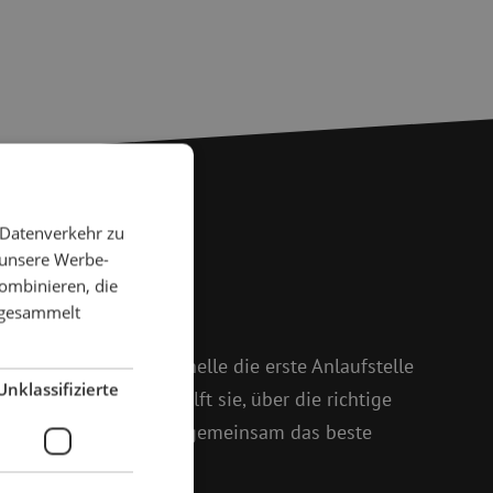
 Datenverkehr zu
 unsere Werbe-
 Fragen?
ombinieren, die
e gesammelt
 weiter
 und Isabelle ist Michelle die erste Anlaufstelle
Unklassifizierte
oßem Enthusiasmus hilft sie, über die richtige
setzt sich dafür ein, gemeinsam das beste