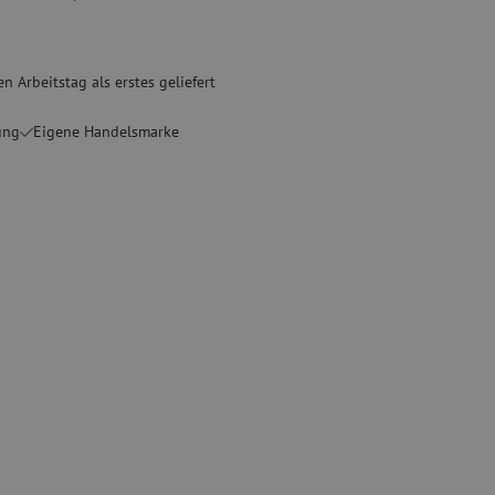
ete
Spezial Spleißgeräte
Gebrauchte Geräte
n Arbeitstag als erstes geliefert
sschutz
Gebrauchtes Spleißgerät
ung
Eigene Handelsmarke
binder
g