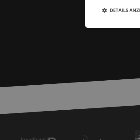
DETAILS ANZ
Unbed
Unbedingt erforderl
Kontoverwaltung. Oh
Name
zfccn
__cf_bm
PHPSESSID