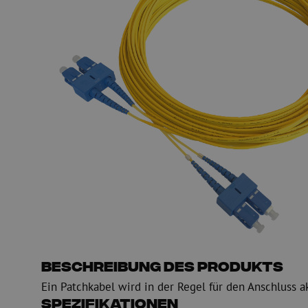
PE
Warnung
Glasfaser Einblasmaschinen
Glasfaser Test- und
Einblasgerät
Testen
Schmiermittel
Messen
Kompressoren
Inspektion
OTDR
Beschreibung des Produkts
Ein Patchkabel wird in der Regel für den Anschluss a
Spezifikationen