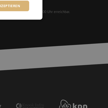
161 25
KZEPTIEREN
 werktags von 08:30 bis 17:00 Uhr erreichbar.
zierte
meldung und die
wendet werden.
chere Einreichung
tellen, die
bessern, indem
e verhindert
chen Menschen und
bsite von Vorteil,
er Website zu
wird, die auf der
gemeine Kennung, die
iablen verwendet
ine zufällig
ie verwendet wird,