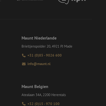
s Beispiel ist jedoch
einen Benutzer
-Site Request
tellt sicher, dass
r Website von dem
werden, wodurch die
 Gastes zur
Maunt Niederlande
tliche Zwecke zu
Brieltjenspolder 20, 4921 PJ Made
-Site Request
tellt sicher, dass
+31 (0)85 - 9026 600
r Website von dem
werden, wodurch die
info@maunt.nl
om-Dienst
ungen für Besucher-
r von Cookie-
nieren.
Maunt Belgien
chere Einreichung
tellen, die
bessern, indem
Atealaan 34A, 2200 Herentals
e verhindert
+32 (0)15 - 970 100