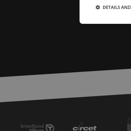
DETAILS ANZ
Unbed
Unbedingt erforderl
Kontoverwaltung. Oh
Name
zfccn
__cf_bm
PHPSESSID