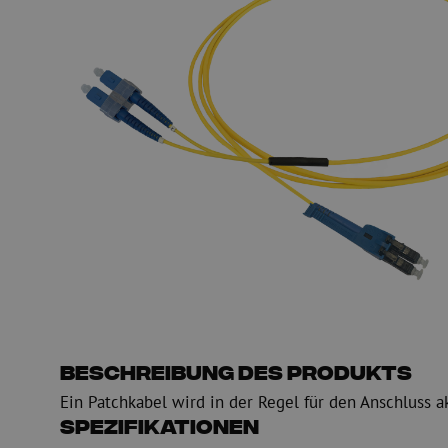
Glasfaser Einblasmaschinen
Glasfaser Test- und
Einblasgerät
Testen
Schmiermittel
Messen
Kompressoren
Inspektion
OTDR
Beschreibung des Produkts
Ein Patchkabel wird in der Regel für den Anschluss a
Spezifikationen