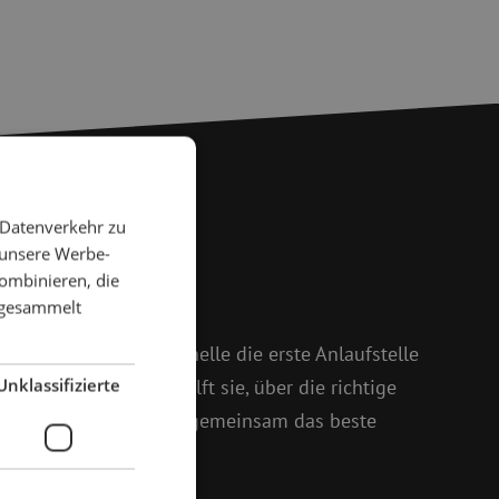
 Datenverkehr zu
 Fragen?
 unsere Werbe-
ombinieren, die
e gesammelt
 weiter
 und Isabelle ist Michelle die erste Anlaufstelle
Unklassifizierte
oßem Enthusiasmus hilft sie, über die richtige
setzt sich dafür ein, gemeinsam das beste