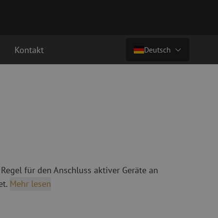
Kontakt
Deutsch
Preis auf Anfrage
Land/Sprache
chkabel
Glasfaser Breakoutkabel
tchkabel
Singlemode Breakoutkabel
Nederlands (NL)
3 Patchkabel
4 Patchkabel
Nederlands (BE)
English
inigung
Glasfaser Spleißgeräte
Français
 Regel für den Anschluss aktiver Geräte an
ung
Spleißgerät
Deutsch
t.
Mehr lesen
ng
Spleißgerät Zubehör
ehör
Cleaver/Faserschneider
ete
Spezial Spleißgeräte