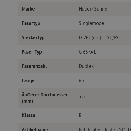
Marke
Huber+Suhner
Fasertyp
Singlemode
Steckertyp
LC/PC(uni) – SC/PC
Faser-Typ
G.657A1
Faseranzahl
Duplex
Länge
6m
Äußerer Durchmesser
2.0
(mm)
Klasse
B
Artikelname
Patchkabel duplex SM, 