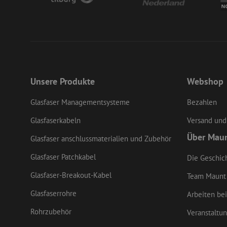
LS_CSRF_TOKEN
li_gc
Unsere Produkte
Webshop
Glasfaser Managementsysteme
Bezahlen
LS_CSRF_TOKEN
Glasfaserkabeln
Versand und
Über Mau
Glasfaser anschlussmaterialien und Zubehör
CookieScriptConse
Glasfaser Patchkabel
Die Geschic
Glasfaser-Breakout-Kabel
Team Maunt
zfccn
Glasfaserrohre
Arbeiten bei
Rohrzubehör
Veranstaltu