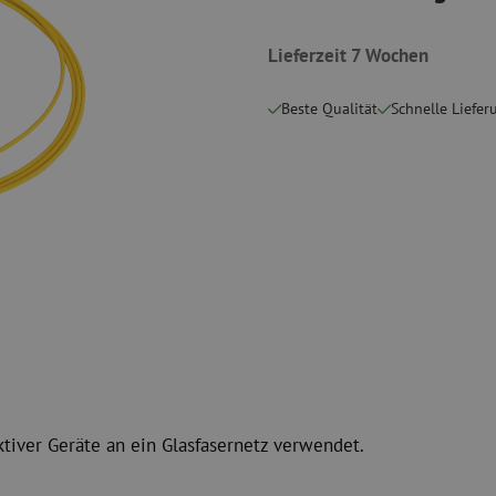
 Messgeräte
Verbrauchsmaterialien
Koax
Befestigungsmaterialien
Lieferzeit 7 Wochen
Überspannung
Kabelbinder
Koaxkabel
Klebeband
Koax Steckver
Beste Qualität
Schnelle Liefer
Sonstige Verbrauchsmaterialien
Koax Werkzeu
ktiver Geräte an ein Glasfasernetz verwendet.