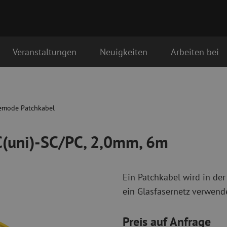
Veranstaltungen
Neuigkeiten
Arbeiten bei
0mm, 6m
Glasfaser Anschlussmaterialien
Glasfaser Pat
Pigtails
Singlemode Pa
emode Patchkabel
Adapter
Multimode OM
Spleißmaterial
Multimode OM
C(uni)-SC/PC, 2,0mm, 6m
Spleißzubehör
Simplex
Glasfaser Werkzeug
Glasfaser Re
Ein Patchkabel wird in der
Abmanteln
Trockenreinig
ein Glasfasernetz verwende
Schneidzangen
Flüssigreinigu
erbinder
Crimpzangen
Reinigungszub
Schneidwerkzeuge
Reinigungspak
Preis auf Anfrage