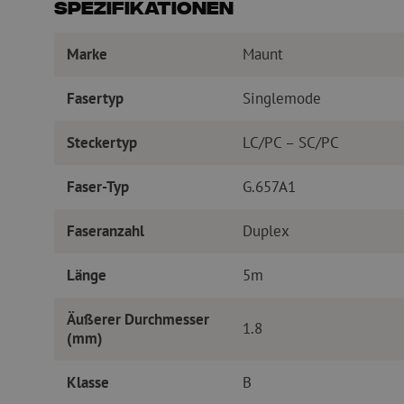
Spezifikationen
Marke
Maunt
Fasertyp
Singlemode
Steckertyp
LC/PC – SC/PC
Faser-Typ
G.657A1
Faseranzahl
Duplex
Länge
5m
Äußerer Durchmesser
1.8
(mm)
Klasse
B