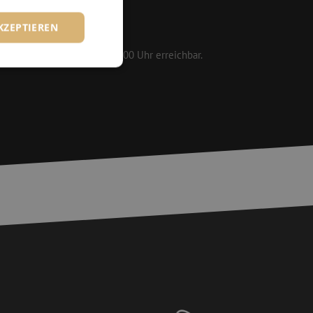
KZEPTIEREN
161 25
 werktags von 08:30 bis 17:00 Uhr erreichbar.
zierte
meldung und die
wendet werden.
chere Einreichung
tellen, die
bessern, indem
e verhindert
chen Menschen und
bsite von Vorteil,
er Website zu
wird, die auf der
gemeine Kennung, die
iablen verwendet
ine zufällig