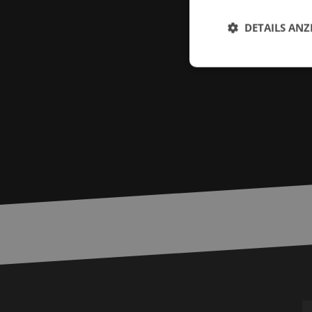
DETAILS ANZ
Unbed
Unbedingt erforderl
Kontoverwaltung. Oh
Name
zfccn
__cf_bm
PHPSESSID