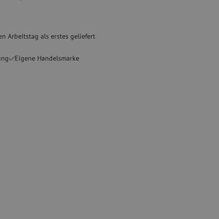
Gebrauchte Geräte
sschutz
Gebrauchtes Spleißgerät
n Arbeitstag als erstes geliefert
binder
ung
Eigene Handelsmarke
g