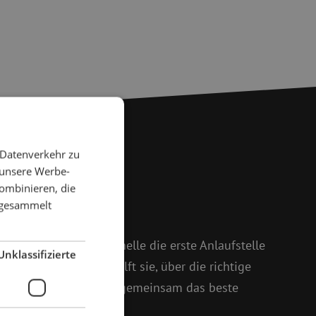
 Datenverkehr zu
 unsere Werbe-
 Fragen?
ombinieren, die
e gesammelt
 weiter
 und Isabelle ist Michelle die erste Anlaufstelle
Unklassifizierte
oßem Enthusiasmus hilft sie, über die richtige
setzt sich dafür ein, gemeinsam das beste