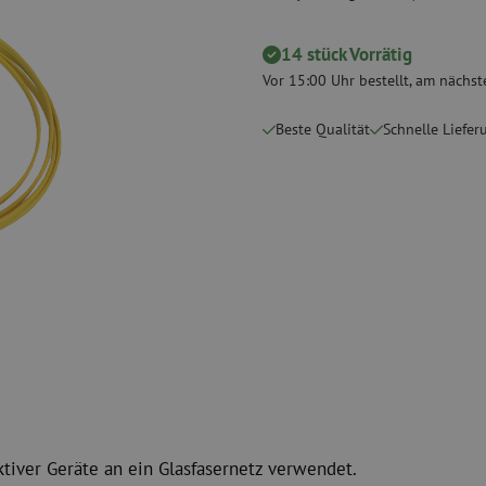
 Messgeräte
Verbrauchsmaterialien
Koax
Befestigungsmaterialien
14 stück Vorrätig
Überspannung
Kabelbinder
Koaxkabel
Vor 15:00 Uhr bestellt, am nächste
Klebeband
Koax Steckver
Beste Qualität
Schnelle Liefer
Sonstige Verbrauchsmaterialien
Koax Werkzeu
ktiver Geräte an ein Glasfasernetz verwendet.