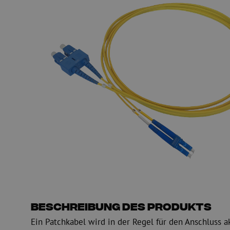
Glasfaser Einblasmaschinen
Glasfaser Test- und
Einblasgerät
Testen
Schmiermittel
Messen
Kompressoren
Inspektion
OTDR
Beschreibung des Produkts
Ein Patchkabel wird in der Regel für den Anschluss a