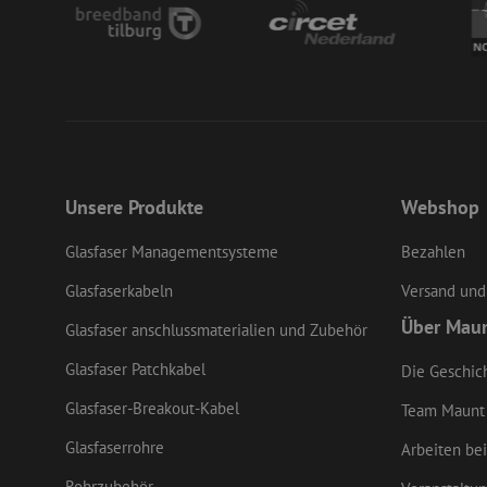
LS_CSRF_TOKEN
li_gc
Unsere Produkte
Webshop
LS_CSRF_TOKEN
Glasfaser Managementsysteme
Bezahlen
Glasfaserkabeln
Versand und
Über Mau
Glasfaser anschlussmaterialien und Zubehör
CookieScriptConse
Glasfaser Patchkabel
Die Geschic
Glasfaser-Breakout-Kabel
Team Maunt
zfccn
Glasfaserrohre
Arbeiten bei
Rohrzubehör