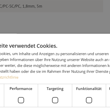
LC/PC-SC/PC, 1,8mm, 5m
ite verwendet Cookies.
okies, um Inhalte und Anzeigen zu personalisieren und unseren
 geben Informationen über Ihre Nutzung unserer Website auch an
Haben Sie
er weiter, die diese möglicherweise mit anderen Informationen k
estellt haben oder die sie im Rahmen Ihrer Nutzung ihrer Dienst
zrichtlinie
Michelle hilft Ihnen gerne
Zusammen mit Jeroen, Julia
Performance
Targeting
Funktionalität
für unsere Kunden. Mit gr
Lösung nachzudenken und 
Ergebnis zu erzielen.