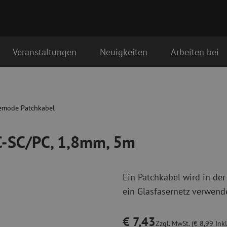
Veranstaltungen
Neuigkeiten
Arbeiten bei
5m
Glasfaser Anschlussmaterialien
Glasfaser Pat
tstag als erstes geliefert
Pigtails
Singlemode Pa
emode Patchkabel
Adapter
Multimode OM
Spleißmaterial
Multimode OM
C-SC/PC, 1,8mm, 5m
Spleißzubehör
Simplex
Glasfaser Werkzeug
Glasfaser Re
Ein Patchkabel wird in der
Abmanteln
Trockenreinig
ein Glasfasernetz verwende
Schneidzangen
Flüssigreinigu
erbinder
Crimpzangen
Reinigungszub
Schneidwerkzeuge
Reinigungspak
€ 7,43
Zzgl. MwSt. (€ 8,99 Inkl