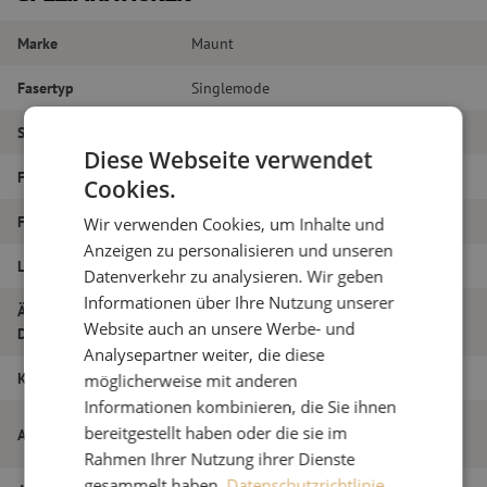
Marke
Maunt
Fasertyp
Singlemode
Steckertyp
LC/PC – LC/PC
Diese Webseite verwendet
Faser-Typ
G.657A1
Cookies.
Faseranzahl
Duplex
Wir verwenden Cookies, um Inhalte und
Anzeigen zu personalisieren und unseren
Länge
30m
Datenverkehr zu analysieren. Wir geben
Informationen über Ihre Nutzung unserer
Äußerer
1.8
Website auch an unsere Werbe- und
Durchmesser (mm)
Analysepartner weiter, die diese
Klasse
B
möglicherweise mit anderen
Informationen kombinieren, die Sie ihnen
Patchkabel duplex SM, LC/PC-LC/PC,
bereitgestellt haben oder die sie im
Artikelname
1.8mm, 30m
Rahmen Ihrer Nutzung ihrer Dienste
gesammelt haben.
Datenschutzrichtlinie